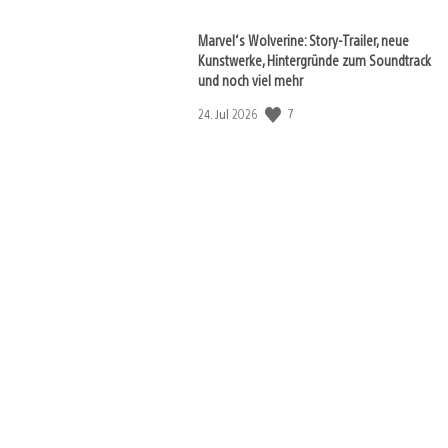
Marvel‘s Wolverine: Story-Trailer, neue
Kunstwerke, Hintergründe zum Soundtrack
und noch viel mehr
7
Veröffentlichungsdatum:
24. Jul 2026