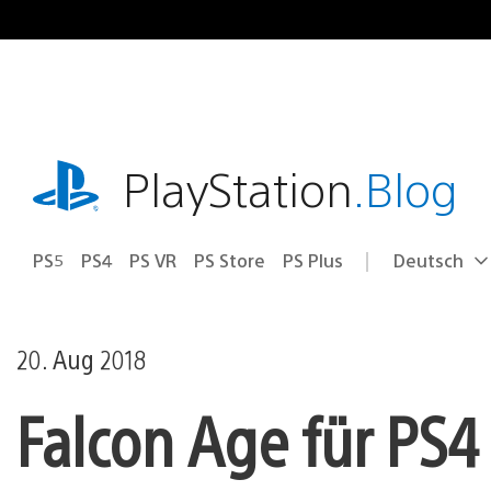
Zum
Inhalt
springen
playstation.com
PlayStation
.Blog
PS5
PS4
PS VR
PS Store
PS Plus
Deutsch
Select
Aktuelle
a
Region:
region
20. Aug 2018
Falcon Age für PS4