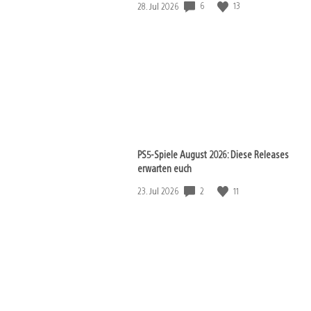
6
13
Veröffentlichungsdatum:
28. Jul 2026
PS5-Spiele August 2026: Diese Releases
erwarten euch
2
11
Veröffentlichungsdatum:
23. Jul 2026