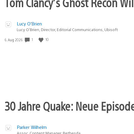
Tom Clancy’s Ghost Recon Wil
Lucy O’Brien
Lucy O’Brien, Director, Editorial Communications, Ubisoft
1
10
Veröffentlichungsdatum:
6. Aug 2026
30 Jahre Quake: Neue Episode
Parker Wilhelm
Assoc. Content Manager, Bethesda