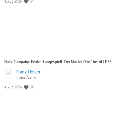
91
Veröffentlichungsdatum:
4. Aug 2026
Halo: Campaign Evolved angespielt: Der Master Chief betritt PS5
Franz Holzer
freier Autor
20
Veröffentlichungsdatum:
4. Aug 2026