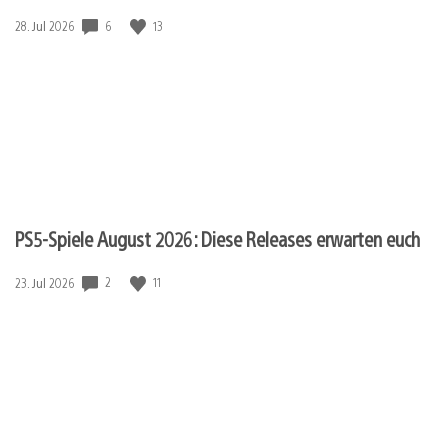
6
13
Veröffentlichungsdatum:
28. Jul 2026
PS5-Spiele August 2026: Diese Releases erwarten euch
2
11
Veröffentlichungsdatum:
23. Jul 2026