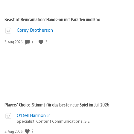
Beast of Reincarnation: Hands-on mit Paraden und Koo
Corey Brotherson
1
3
Veröffentlichungsdatum:
3. Aug 2026
Players’ Choice: Stimmt für das beste neue Spiel im Juli 2026
O’Dell Harmon Jr.
Specialist, Content Communications, SIE
9
Veröffentlichungsdatum:
3. Aug 2026