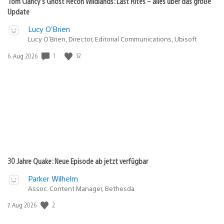
Tom Clancy’s Ghost Recon Wildlands: Last Rites – alles über das große
Update
Lucy O’Brien
Lucy O’Brien, Director, Editorial Communications, Ubisoft
1
12
Veröffentlichungsdatum:
6. Aug 2026
30 Jahre Quake: Neue Episode ab jetzt verfügbar
Parker Wilhelm
Assoc. Content Manager, Bethesda
2
Veröffentlichungsdatum:
7. Aug 2026