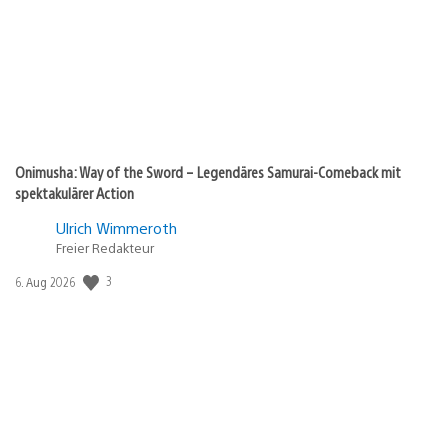
Onimusha: Way of the Sword – Legendäres Samurai-Comeback mit
spektakulärer Action
Ulrich Wimmeroth
Freier Redakteur
3
Veröffentlichungsdatum:
6. Aug 2026