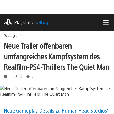
Zum
Inhalt
springen
playstation.com
PlayStation
.Blog
MEN
16. Aug 2018
Neue Trailer offenbaren
umfangreiches Kampfsystem des
Realfilm-PS4-Thrillers The Quiet Man
1
0
2
Neue Gameplay-Details zu Human Head Studios’