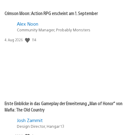
Crimson Moon: Action RPG erscheint am 1. September
Alex Noon
Community Manager, Probably Monsters
114
Veröffentlichungsdatum:
4. Aug 2026
Erste Einblicke in das Gameplay der Erweiterung „Man of Honor“ von
Mafia: The Old Country
Josh Zammit
Design Director, Hangar 13