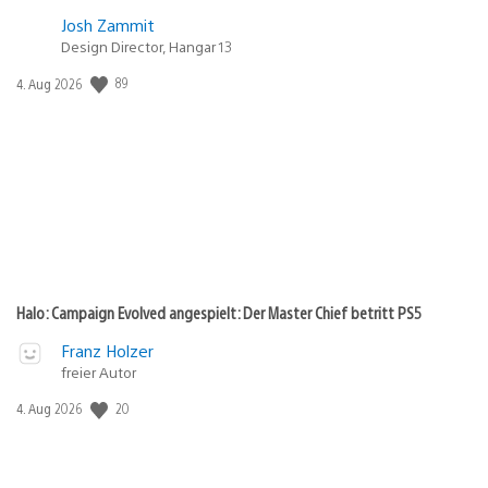
Josh Zammit
Design Director, Hangar 13
89
Veröffentlichungsdatum:
4. Aug 2026
Halo: Campaign Evolved angespielt: Der Master Chief betritt PS5
Franz Holzer
freier Autor
20
Veröffentlichungsdatum:
4. Aug 2026