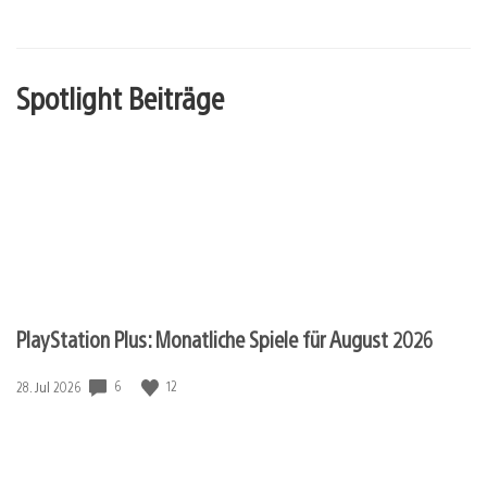
Spotlight Beiträge
PlayStation Plus: Monatliche Spiele für August 2026
6
12
Veröffentlichungsdatum:
28. Jul 2026