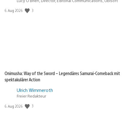
Lucy O’Brien, Director, Editorial Communications, Ubisoft
3
Veröffentlichungsdatum:
6. Aug 2026
Onimusha: Way of the Sword – Legendäres Samurai-Comeback mit
spektakulärer Action
Ulrich Wimmeroth
Freier Redakteur
3
Veröffentlichungsdatum:
6. Aug 2026