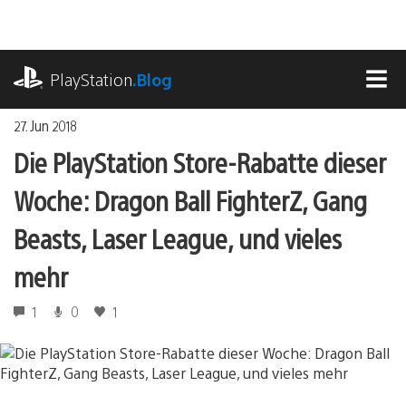
Zum
Inhalt
springen
playstation.com
PlayStation
.Blog
MEN
27. Jun 2018
Die PlayStation Store-Rabatte dieser
Woche: Dragon Ball FighterZ, Gang
Beasts, Laser League, und vieles
mehr
1
0
1