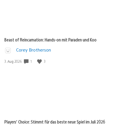
Beast of Reincarnation: Hands-on mit Paraden und Koo
Corey Brotherson
1
3
Veröffentlichungsdatum:
3. Aug 2026
Players’ Choice: Stimmt für das beste neue Spiel im Juli 2026