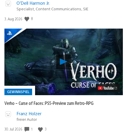
O’Dell Harmon Jr.
Specialist, Content Communications, SIE
8
Veröffentlichungsdatum:
3. Aug 2026
Verho
–
Curse
of
Faces:
PS5-
Preview
GEWINNSPIEL
zum
Retro-
Verho – Curse of Faces: PS5-Preview zum Retro-RPG
RPG
Video
Veröffentlicht
Franz Holzer
abspielen
freier Autor
in:
Gewinnspiel
1
3
Veröffentlichungsdatum:
30. Jul 2026