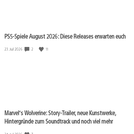
PS5-Spiele August 2026: Diese Releases erwarten euch
2
11
Veröffentlichungsdatum:
23. Jul 2026
Marvel‘s Wolverine: Story-Trailer, neue Kunstwerke,
Hintergründe zum Soundtrack und noch viel mehr
7