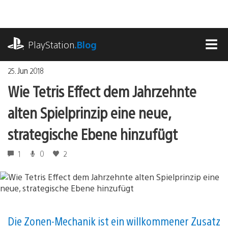
Zum
Inhalt
springen
playstation.com
PlayStation
.Blog
MEN
25. Jun 2018
Wie Tetris Effect dem Jahrzehnte
alten Spielprinzip eine neue,
strategische Ebene hinzufügt
1
0
2
Die Zonen-Mechanik ist ein willkommener Zusatz