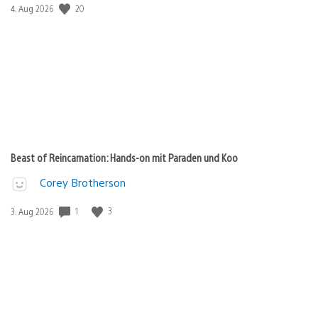
20
Veröffentlichungsdatum:
4. Aug 2026
Beast of Reincarnation: Hands-on mit Paraden und Koo
Corey Brotherson
1
3
Veröffentlichungsdatum:
3. Aug 2026