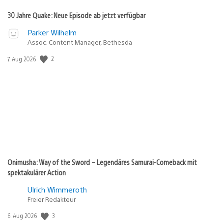
30 Jahre Quake: Neue Episode ab jetzt verfügbar
Parker Wilhelm
Assoc. Content Manager, Bethesda
2
Veröffentlichungsdatum:
7. Aug 2026
Onimusha: Way of the Sword – Legendäres Samurai-Comeback mit
spektakulärer Action
Ulrich Wimmeroth
Freier Redakteur
3
Veröffentlichungsdatum:
6. Aug 2026