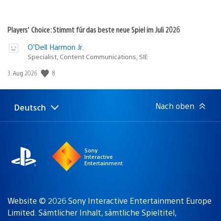
Players’ Choice: Stimmt für das beste neue Spiel im Juli 2026
O’Dell Harmon Jr.
Specialist, Content Communications, SIE
8
Veröffentlichungsdatum:
3. Aug 2026
Nach oben
Deutsch
Select
Aktuelle
a
Region:
region
Sony
Interactive
Entertainment
Website © 2026 Sony Interactive Entertainment Europe
Limited. Sämtlicher Inhalt, sämtliche Spieltitel,