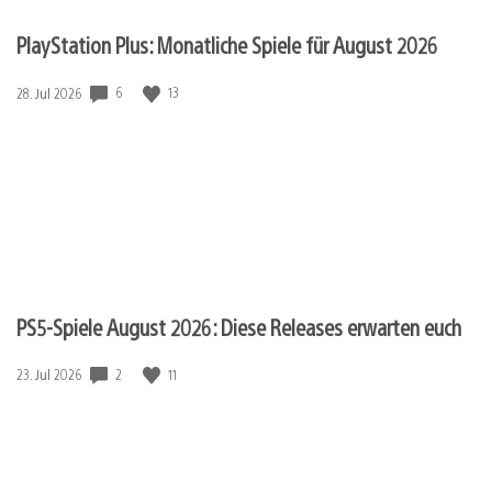
PlayStation Plus: Monatliche Spiele für August 2026
6
13
Veröffentlichungsdatum:
28. Jul 2026
PS5-Spiele August 2026: Diese Releases erwarten euch
2
11
Veröffentlichungsdatum:
23. Jul 2026