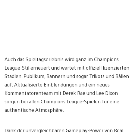
Auch das Spieltagserlebnis wird ganz im Champions
League-Stil erneuert und wartet mit offiziell lizenzierten
Stadien, Publikum, Bannern und sogar Trikots und Bällen
auf. Aktualisierte Einblendungen und ein neues
Kommentatorenteam mit Derek Rae und Lee Dixon
sorgen bei allen Champions League-Spielen für eine
authentische Atmosphäre.
Dank der unvergleichbaren Gameplay-Power von Real