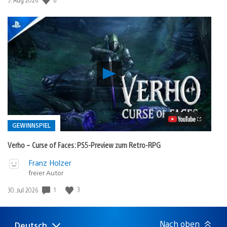
Verho
–
Curse
of
Faces:
PS5-
Preview
GEWINNSPIEL
zum
Retro-
Verho – Curse of Faces: PS5-Preview zum Retro-RPG
RPG
Video
Veröffentlicht
Franz Holzer
abspielen
freier Autor
in:
Gewinnspiel
1
3
Veröffentlichungsdatum:
30. Jul 2026
Nach oben
Deutsch