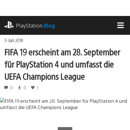
Zum
Inhalt
springen
playstation.com
PlayStation
.Blog
MEN
9. Jun 2018
FIFA 19 erscheint am 28. September
für PlayStation 4 und umfasst die
UEFA Champions League
0
0
1