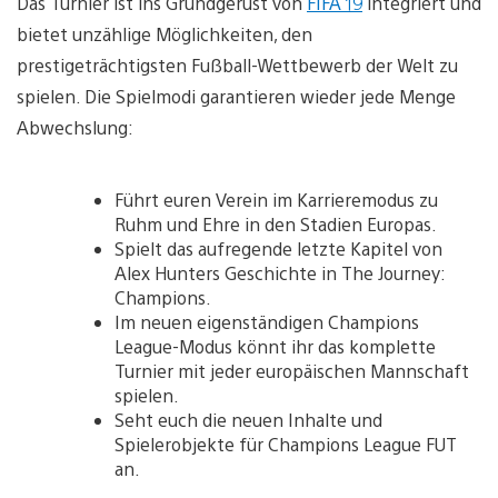
Das Turnier ist ins Grundgerüst von
FIFA 19
integriert und
bietet unzählige Möglichkeiten, den
prestigeträchtigsten Fußball-Wettbewerb der Welt zu
spielen. Die Spielmodi garantieren wieder jede Menge
Abwechslung:
Führt euren Verein im Karrieremodus zu
Ruhm und Ehre in den Stadien Europas.
Spielt das aufregende letzte Kapitel von
Alex Hunters Geschichte in The Journey:
Champions.
Im neuen eigenständigen Champions
League-Modus könnt ihr das komplette
Turnier mit jeder europäischen Mannschaft
spielen.
Seht euch die neuen Inhalte und
Spielerobjekte für Champions League FUT
an.