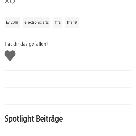
E3 2018
electronic arts
fifa
fifa 19
Hat dir das gefallen?
Gefällt
mir
Spotlight Beiträge