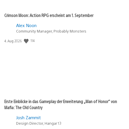
Crimson Moon: Action RPG erscheint am 1. September
Alex Noon
Community Manager, Probably Monsters
114
Veröffentlichungsdatum:
4. Aug 2026
Erste Einblicke in das Gameplay der Erweiterung „Man of Honor“ von
Mafia: The Old Country
Josh Zammit
Design Director, Hangar 13