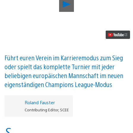
FIFA
19
erscheint
am
28.
September
für
PlayStation
4
und
umfasst
Führt euren Verein im Karrieremodus zum Sieg
die
oder spielt das komplette Turnier mit jeder
UEFA
Champions
beliebigen europäischen Mannschaft im neuen
League
Video
eigenständigen Champions League-Modus
abspielen
Roland Fauster
Contributing Editor, SCEE
S