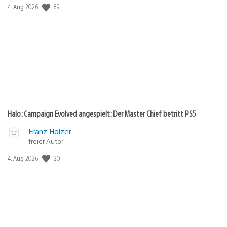
89
Veröffentlichungsdatum:
4. Aug 2026
Halo: Campaign Evolved angespielt: Der Master Chief betritt PS5
Franz Holzer
freier Autor
20
Veröffentlichungsdatum:
4. Aug 2026