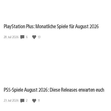
PlayStation Plus: Monatliche Spiele für August 2026
6
13
Veröffentlichungsdatum:
28. Jul 2026
PS5-Spiele August 2026: Diese Releases erwarten euch
2
11
Veröffentlichungsdatum:
23. Jul 2026