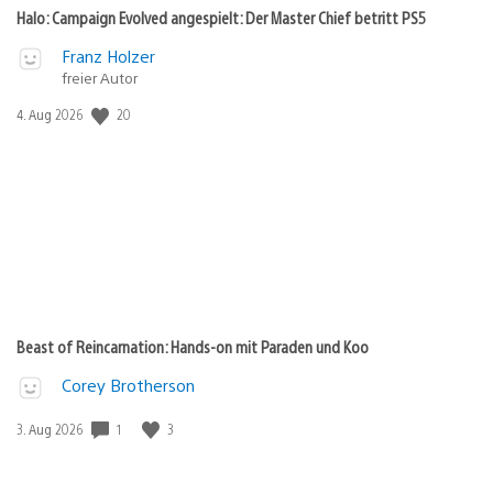
Halo: Campaign Evolved angespielt: Der Master Chief betritt PS5
Franz Holzer
freier Autor
20
Veröffentlichungsdatum:
4. Aug 2026
Beast of Reincarnation: Hands-on mit Paraden und Koo
Corey Brotherson
1
3
Veröffentlichungsdatum:
3. Aug 2026