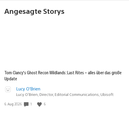
Angesagte Storys
Tom Clancy’s Ghost Recon Wildlands: Last Rites – alles über das große
Update
Lucy O’Brien
Lucy O’Brien, Director, Editorial Communications, Ubisoft
1
6
Veröffentlichungsdatum:
6. Aug 2026