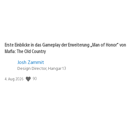
Erste Einblicke in das Gameplay der Erweiterung „Man of Honor“ von
Mafia: The Old Country
Josh Zammit
Design Director, Hangar 13
90
Veröffentlichungsdatum:
4. Aug 2026