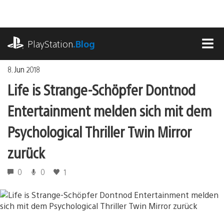
Zum
Inhalt
springen
playstation.com
PlayStation
.Blog
MEN
8. Jun 2018
Life is Strange-Schöpfer Dontnod
Entertainment melden sich mit dem
Psychological Thriller Twin Mirror
zurück
0
0
1