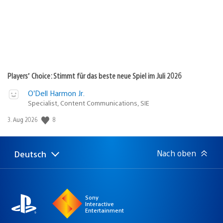
Players’ Choice: Stimmt für das beste neue Spiel im Juli 2026
O’Dell Harmon Jr.
Specialist, Content Communications, SIE
8
Veröffentlichungsdatum:
3. Aug 2026
Nach oben
Deutsch
Select
Aktuelle
a
Region:
region
Sony
Interactive
Entertainment