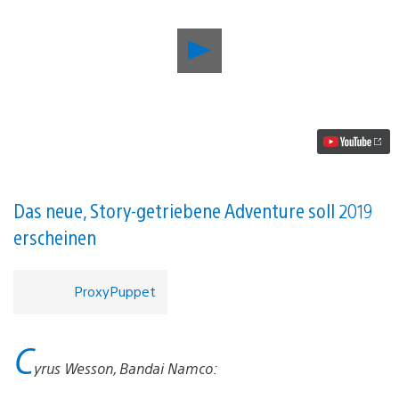
Life
is
Strange-
Schöpfer
Dontnod
Entertainment
melden
sich
mit
dem
Psychological
Das neue, Story-getriebene Adventure soll 2019
Thriller
erscheinen
Twin
Mirror
zurück
Video
ProxyPuppet
abspielen
C
yrus Wesson, Bandai Namco: