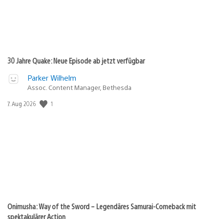
30 Jahre Quake: Neue Episode ab jetzt verfügbar
Parker Wilhelm
Assoc. Content Manager, Bethesda
1
Veröffentlichungsdatum:
7. Aug 2026
Onimusha: Way of the Sword – Legendäres Samurai-Comeback mit
spektakulärer Action