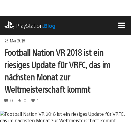
Zum
Inhalt
springen
playstation.com
PlayStation
.Blog
MEN
25. Mai 2018
Football Nation VR 2018 ist ein
riesiges Update für VRFC, das im
nächsten Monat zur
Weltmeisterschaft kommt
0
0
1