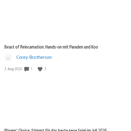
Beast of Reincarnation: Hands-on mit Paraden und Koo
Corey Brotherson
1
3
Veröffentlichungsdatum:
3. Aug 2026
Players’ Choice: Stimmt für das beste neue Spiel im Juli 2026