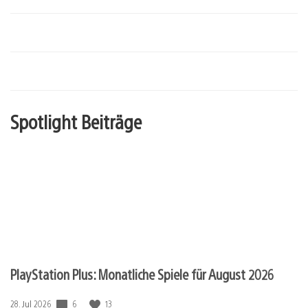
Spotlight Beiträge
PlayStation Plus: Monatliche Spiele für August 2026
6
13
Veröffentlichungsdatum:
28. Jul 2026