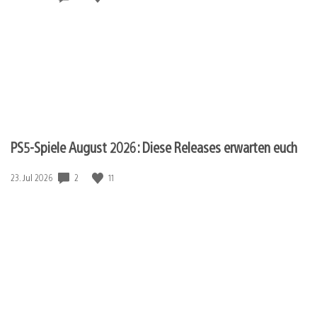
PS5-Spiele August 2026: Diese Releases erwarten euch
2
11
Veröffentlichungsdatum:
23. Jul 2026