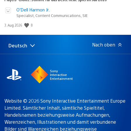
O’Dell Harmon Jr.
Specialist, Content Communications, SIE
8
Veröffentlichungsdatum:
3. Aug 2026
Nach oben
Deutsch
Select
Aktuelle
a
Region:
region
Sony
Interactive
Entertainment
Website © 2026 Sony Interactive Entertainment Europe
Limited. Sämtlicher Inhalt, sämtliche Spieltitel,
Handelsnamen beziehungsweise Aufmachungen,
Warenzeichen, Illustrationen und damit verbundene
Bilder sind Warenzeichen beziehungsweise