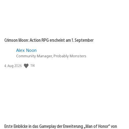
Crimson Moon: Action RPG erscheint am 1. September
Alex Noon
Community Manager, Probably Monsters
114
Veröffentlichungsdatum:
4. Aug 2026
Erste Einblicke in das Gameplay der Erweiterung „Man of Honor“ von