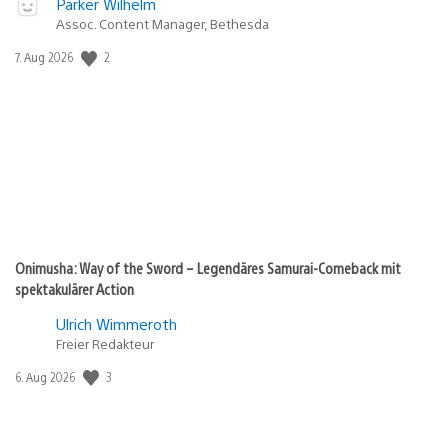
Parker Wilhelm
Assoc. Content Manager, Bethesda
2
Veröffentlichungsdatum:
7. Aug 2026
Onimusha: Way of the Sword – Legendäres Samurai-Comeback mit
spektakulärer Action
Ulrich Wimmeroth
Freier Redakteur
3
Veröffentlichungsdatum:
6. Aug 2026