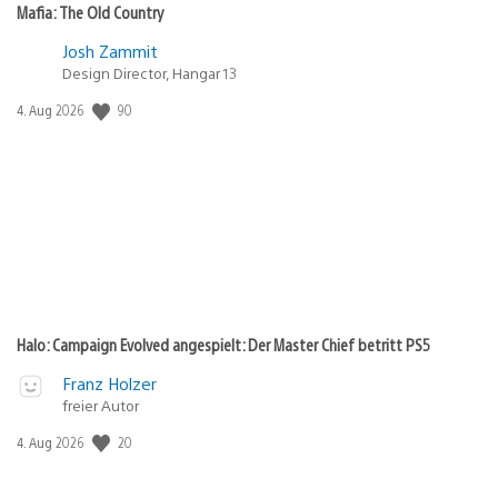
Mafia: The Old Country
Josh Zammit
Design Director, Hangar 13
90
Veröffentlichungsdatum:
4. Aug 2026
Halo: Campaign Evolved angespielt: Der Master Chief betritt PS5
Franz Holzer
freier Autor
20
Veröffentlichungsdatum:
4. Aug 2026