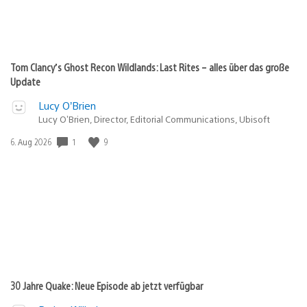
Tom Clancy’s Ghost Recon Wildlands: Last Rites – alles über das große
Update
Lucy O’Brien
Lucy O’Brien, Director, Editorial Communications, Ubisoft
1
9
Veröffentlichungsdatum:
6. Aug 2026
30 Jahre Quake: Neue Episode ab jetzt verfügbar