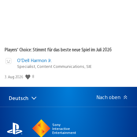
Players’ Choice: Stimmt für das beste neue Spiel im Juli 2026
O’Dell Harmon Jr.
Specialist, Content Communications, SIE
8
Veröffentlichungsdatum:
3. Aug 2026
Nach oben
Deutsch
Select
Aktuelle
a
Region:
region
Sony
Interactive
Entertainment