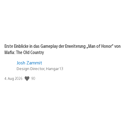
Erste Einblicke in das Gameplay der Erweiterung „Man of Honor“ von
Mafia: The Old Country
Josh Zammit
Design Director, Hangar 13
90
Veröffentlichungsdatum:
4. Aug 2026