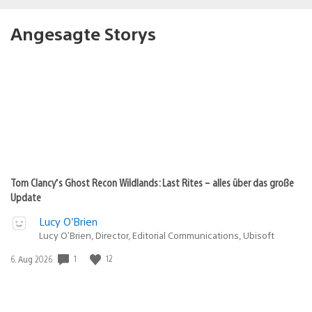
Angesagte Storys
Tom Clancy’s Ghost Recon Wildlands: Last Rites – alles über das große
Update
Lucy O’Brien
Lucy O’Brien, Director, Editorial Communications, Ubisoft
1
12
Veröffentlichungsdatum:
6. Aug 2026