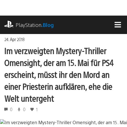
Zum
Inhalt
springen
playstation.com
PlayStation
.Blog
MEN
24. Apr 2018
Im verzweigten Mystery-Thriller
Omensight, der am 15. Mai für PS4
erscheint, müsst ihr den Mord an
einer Priesterin aufklären, ehe die
Welt untergeht
0
0
1