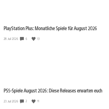
PlayStation Plus: Monatliche Spiele für August 2026
6
13
Veröffentlichungsdatum:
28. Jul 2026
PS5-Spiele August 2026: Diese Releases erwarten euch
2
11
Veröffentlichungsdatum:
23. Jul 2026