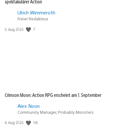
spektakulärer Action
Ulrich Wimmeroth
Freier Redakteur
3
Veröffentlichungsdatum:
6. Aug 2026
Crimson Moon: Action RPG erscheint am 1. September
Alex Noon
Community Manager, Probably Monsters
114
Veröffentlichungsdatum:
4. Aug 2026