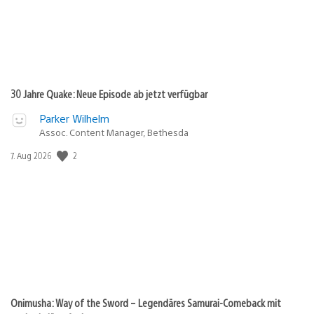
30 Jahre Quake: Neue Episode ab jetzt verfügbar
Parker Wilhelm
Assoc. Content Manager, Bethesda
2
Veröffentlichungsdatum:
7. Aug 2026
Onimusha: Way of the Sword – Legendäres Samurai-Comeback mit