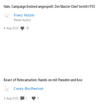
Halo: Campaign Evolved angespielt: Der Master Chief betritt PS5
Franz Holzer
freier Autor
20
Veröffentlichungsdatum:
4. Aug 2026
Beast of Reincarnation: Hands-on mit Paraden und Koo
Corey Brotherson
1
3
Veröffentlichungsdatum:
3. Aug 2026