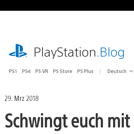
Zum
Inhalt
springen
playstation.com
PlayStation
.Blog
PS5
PS4
PS VR
PS Store
PS Plus
Deutsch
Select
Aktuelle
a
Region:
region
29. Mrz 2018
Schwingt euch mit G