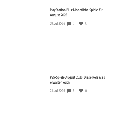
PlayStation Plus: Monatliche Spiele für
August 2026
6
13
Veröffentlichungsdatum:
28. Jul 2026
PS5-Spiele August 2026: Diese Releases
erwarten euch
2
11
Veröffentlichungsdatum:
23. Jul 2026