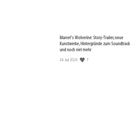
Marvel‘s Wolverine: Story-Trailer, neue
Kunstwerke, Hintergründe zum Soundtrack
und noch viel mehr
7
Veröffentlichungsdatum:
24. Jul 2026