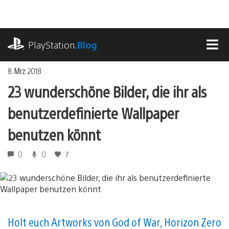
Zum
Inhalt
springen
playstation.com
PlayStation
.Blog
MEN
8. Mrz 2018
23 wunderschöne Bilder, die ihr als
benutzerdefinierte Wallpaper
benutzen könnt
0
0
7
Holt euch Artworks von God of War, Horizon Zero