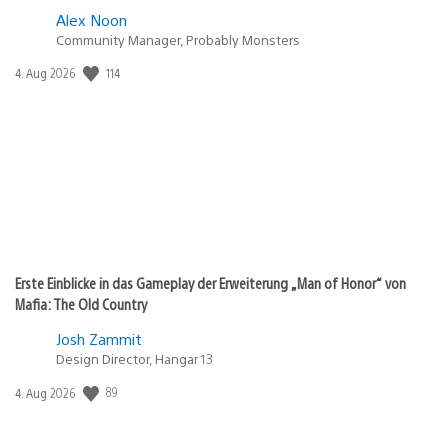
Alex Noon
Community Manager, Probably Monsters
114
Veröffentlichungsdatum:
4. Aug 2026
Erste Einblicke in das Gameplay der Erweiterung „Man of Honor“ von
Mafia: The Old Country
Josh Zammit
Design Director, Hangar 13
89
Veröffentlichungsdatum:
4. Aug 2026