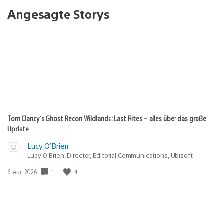
Angesagte Storys
Tom Clancy’s Ghost Recon Wildlands: Last Rites – alles über das große
Update
Lucy O’Brien
Lucy O’Brien, Director, Editorial Communications, Ubisoft
1
4
Veröffentlichungsdatum:
6. Aug 2026