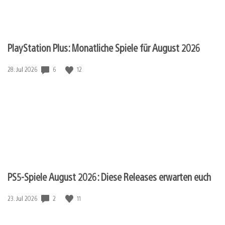
PlayStation Plus: Monatliche Spiele für August 2026
6
12
Veröffentlichungsdatum:
28. Jul 2026
PS5-Spiele August 2026: Diese Releases erwarten euch
2
11
Veröffentlichungsdatum:
23. Jul 2026