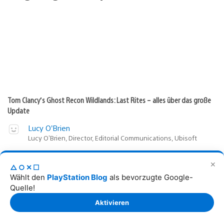
Tom Clancy’s Ghost Recon Wildlands: Last Rites – alles über das große
Update
Lucy O’Brien
Lucy O’Brien, Director, Editorial Communications, Ubisoft
1
6
Veröffentlichungsdatum:
6. Aug 2026
✕
△○✕☐
Wählt den
PlayStation Blog
als bevorzugte Google-
Quelle!
Aktivieren