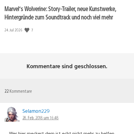
Marvel‘s Wolverine: Story-Trailer, neue Kunstwerke,
Hintergründe zum Soundtrack und noch viel mehr
7
Veröffentlichungsdatum:
24. Jul 2026
Kommentare sind geschlossen.
22
Kommentare
Selamon229
28. Feb. 2018 um 16:48
Wer hier meckert dem ist echt nicht mehr zu helfen.