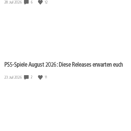
6
12
Veröffentlichungsdatum:
28. Jul 2026
PS5-Spiele August 2026: Diese Releases erwarten euch
2
11
Veröffentlichungsdatum:
23. Jul 2026