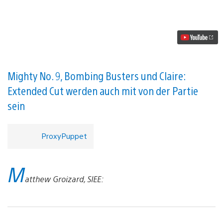
Plus-
Spiele
für
März
sind
Bloodborne
und
Ratchet
&
Mighty No. 9, Bombing Busters und Claire:
Clank
Extended Cut werden auch mit von der Partie
Video
abspielen
sein
ProxyPuppet
M
atthew Groizard, SIEE: