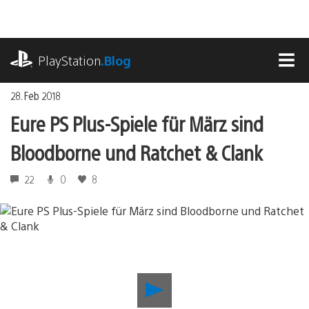
Zum
Inhalt
springen
playstation.com
PlayStation
.Blog
MEN
28. Feb 2018
Eure PS Plus-Spiele für März sind
Bloodborne und Ratchet & Clank
22
0
8
Eure
PS