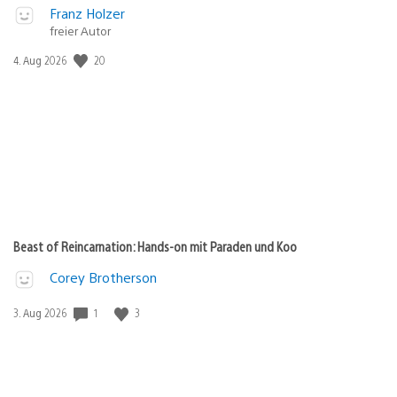
Franz Holzer
freier Autor
20
Veröffentlichungsdatum:
4. Aug 2026
Beast of Reincarnation: Hands-on mit Paraden und Koo
Corey Brotherson
1
3
Veröffentlichungsdatum:
3. Aug 2026