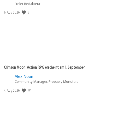
Freier Redakteur
3
Veröffentlichungsdatum:
6. Aug 2026
Crimson Moon: Action RPG erscheint am 1. September
Alex Noon
Community Manager, Probably Monsters
114
Veröffentlichungsdatum:
4. Aug 2026