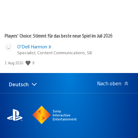
Players’ Choice: Stimmt für das beste neue Spiel im Juli 2026
O’Dell Harmon Jr.
Specialist, Content Communications, SIE
8
Veröffentlichungsdatum:
3. Aug 2026
Nach oben
Deutsch
Select
Aktuelle
a
Region:
region
Sony
Interactive
Entertainment