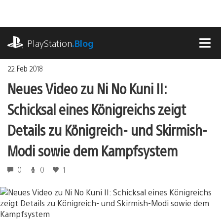
Zum
Inhalt
springen
playstation.com
PlayStation
.Blog
MEN
22. Feb 2018
Neues Video zu Ni No Kuni II:
Schicksal eines Königreichs zeigt
Details zu Königreich- und Skirmish-
Modi sowie dem Kampfsystem
0
0
1