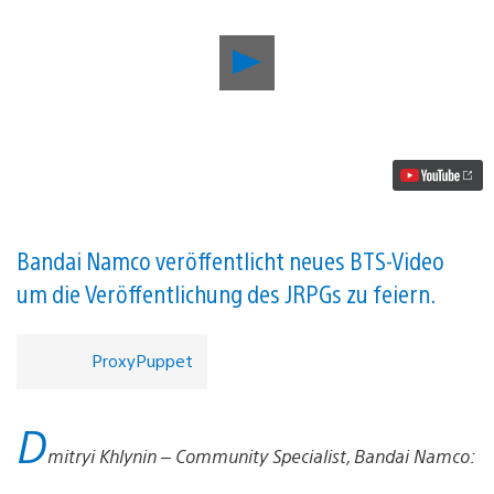
Neues
Video
zu
Ni
No
Kuni
II:
Schicksal
eines
Königreichs
zeigt
Bandai Namco veröffentlicht neues BTS-Video
Details
um die Veröffentlichung des JRPGs zu feiern.
zu
Königreich-
und
Skirmish-
ProxyPuppet
Modi
sowie
dem
D
Kampfsystem
Video
mitryi Khlynin – Community Specialist, Bandai Namco:
abspielen