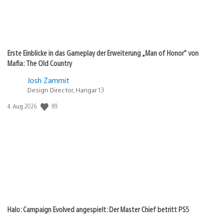
Erste Einblicke in das Gameplay der Erweiterung „Man of Honor“ von
Mafia: The Old Country
Josh Zammit
Design Director, Hangar 13
89
Veröffentlichungsdatum:
4. Aug 2026
Halo: Campaign Evolved angespielt: Der Master Chief betritt PS5