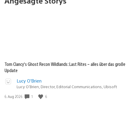
Angesagte Storys
Tom Clancy’s Ghost Recon Wildlands: Last Rites – alles über das große
Update
Lucy O’Brien
Lucy O’Brien, Director, Editorial Communications, Ubisoft
1
6
Veröffentlichungsdatum:
6. Aug 2026