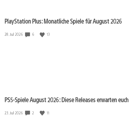
PlayStation Plus: Monatliche Spiele für August 2026
6
13
Veröffentlichungsdatum:
28. Jul 2026
PS5-Spiele August 2026: Diese Releases erwarten euch
2
11
Veröffentlichungsdatum:
23. Jul 2026