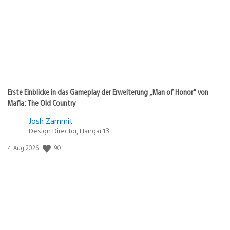
Erste Einblicke in das Gameplay der Erweiterung „Man of Honor“ von
Mafia: The Old Country
Josh Zammit
Design Director, Hangar 13
90
Veröffentlichungsdatum:
4. Aug 2026