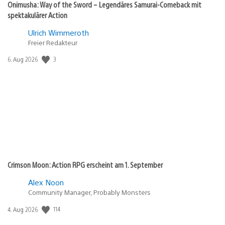
Onimusha: Way of the Sword – Legendäres Samurai-Comeback mit
spektakulärer Action
Ulrich Wimmeroth
Freier Redakteur
3
Veröffentlichungsdatum:
6. Aug 2026
Crimson Moon: Action RPG erscheint am 1. September
Alex Noon
Community Manager, Probably Monsters
114
Veröffentlichungsdatum:
4. Aug 2026