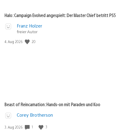
Halo: Campaign Evolved angespielt: Der Master Chief betritt PS5
Franz Holzer
freier Autor
20
Veröffentlichungsdatum:
4. Aug 2026
Beast of Reincarnation: Hands-on mit Paraden und Koo
Corey Brotherson
1
3
Veröffentlichungsdatum:
3. Aug 2026