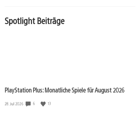
Spotlight Beiträge
PlayStation Plus: Monatliche Spiele für August 2026
6
13
Veröffentlichungsdatum:
28. Jul 2026