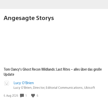
Angesagte Storys
Tom Clancy’s Ghost Recon Wildlands: Last Rites – alles über das große
Update
Lucy O’Brien
Lucy O’Brien, Director, Editorial Communications, Ubisoft
1
6
Veröffentlichungsdatum:
6. Aug 2026