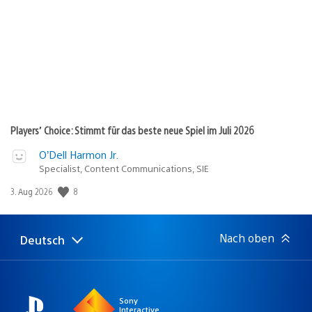
Players’ Choice: Stimmt für das beste neue Spiel im Juli 2026
O’Dell Harmon Jr.
Specialist, Content Communications, SIE
8
Veröffentlichungsdatum:
3. Aug 2026
Nach oben
Deutsch
Select
Aktuelle
a
Region:
region
Sony
Interactive