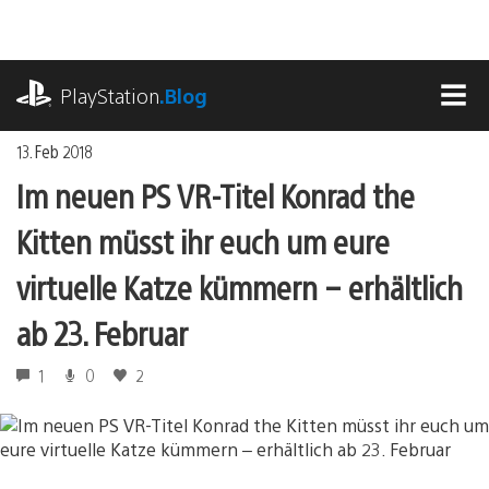
Zum
Inhalt
springen
playstation.com
PlayStation
.Blog
MEN
13. Feb 2018
Im neuen PS VR-Titel Konrad the
Kitten müsst ihr euch um eure
virtuelle Katze kümmern – erhältlich
ab 23. Februar
1
0
2