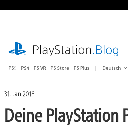
Zum
Inhalt
springen
playstation.com
PlayStation
.Blog
PS5
PS4
PS VR
PS Store
PS Plus
Deutsch
Select
Aktuelle
a
Region:
region
31. Jan 2018
Deine PlayStation 