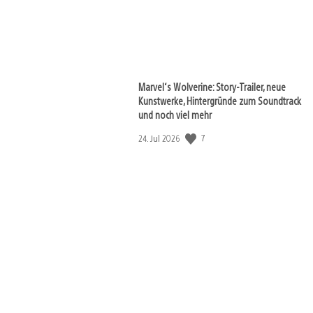
Marvel‘s Wolverine: Story-Trailer, neue
Kunstwerke, Hintergründe zum Soundtrack
und noch viel mehr
7
Veröffentlichungsdatum:
24. Jul 2026