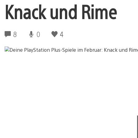
Knack und Rime
8
0
4