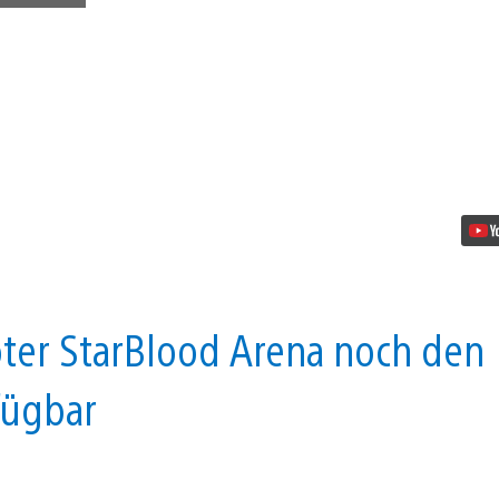
Spiele
im
Februar:
Knack
und
Rime
Video
abspielen
ter StarBlood Arena noch den
fügbar