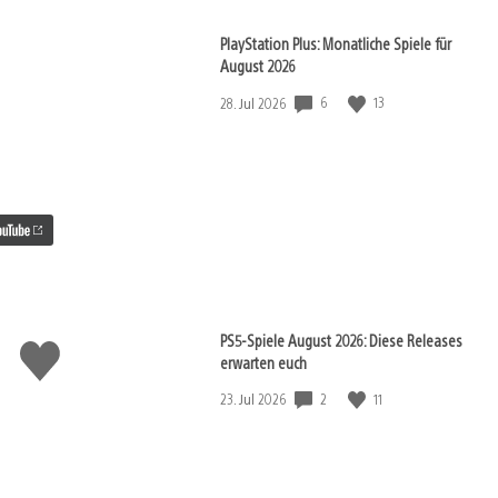
PlayStation Plus: Monatliche Spiele für
August 2026
6
13
Veröffentlichungsdatum:
28. Jul 2026
PS5-Spiele August 2026: Diese Releases
Gefällt
erwarten euch
mir
2
11
Veröffentlichungsdatum:
23. Jul 2026