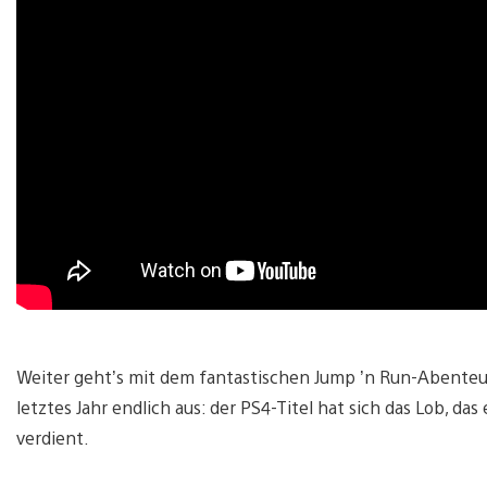
Weiter geht’s mit dem fantastischen Jump ’n Run-Abenteue
letztes Jahr endlich aus: der PS4-Titel hat sich das Lob, da
verdient.