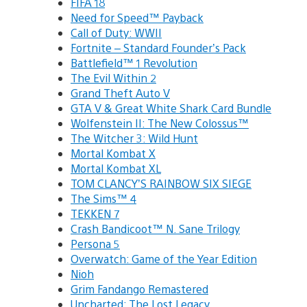
FIFA 18
Need for Speed™ Payback
Call of Duty: WWII
Fortnite – Standard Founder’s Pack
Battlefield™ 1 Revolution
The Evil Within 2
Grand Theft Auto V
GTA V & Great White Shark Card Bundle
Wolfenstein II: The New Colossus™
The Witcher 3: Wild Hunt
Mortal Kombat X
Mortal Kombat XL
TOM CLANCY’S RAINBOW SIX SIEGE
The Sims™ 4
TEKKEN 7
Crash Bandicoot™ N. Sane Trilogy
Persona 5
Overwatch: Game of the Year Edition
Nioh
Grim Fandango Remastered
Uncharted: The Lost Legacy