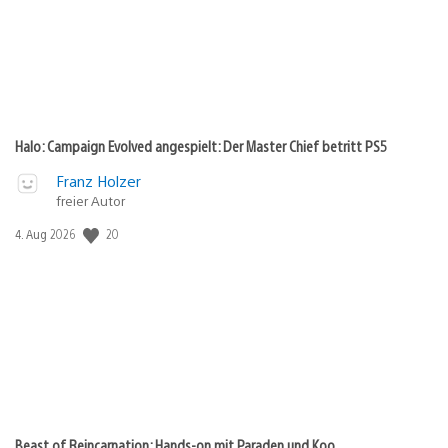
Halo: Campaign Evolved angespielt: Der Master Chief betritt PS5
Franz Holzer
freier Autor
20
Veröffentlichungsdatum:
4. Aug 2026
Beast of Reincarnation: Hands-on mit Paraden und Koo