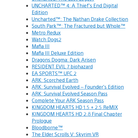
UNCHARTED™ 4: A Thief’s End Digital
Edition
Uncharted™: The Nathan Drake Collection
South Park™: The Fractured but Whole™
Metro Redux
Watch Dogs2
Mafia III
Mafia III Deluxe Edition
Dragons Dogma: Dark Arisen
RESIDENT EVIL 7 biohazard
EA SPORTS™ UFC 2
ARK: Scorched Earth
ARK: Survival Evolved – Founder’s Edition
ARK: Survival Evolved Season Pass
Complete Your ARK Season Pass
KINGDOM HEARTS HD 1.5 + 2.5 ReMIX
KINGDOM HEARTS HD 2.8 Final Chapter
Prologue
Bloodborne™
The Elder Scrolls V: Skyrim VR