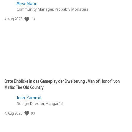
Alex Noon
Community Manager, Probably Monsters
114
Veröffentlichungsdatum:
4. Aug 2026
Erste Einblicke in das Gameplay der Erweiterung „Man of Honor“ von
Mafia: The Old Country
Josh Zammit
Design Director, Hangar 13
90
Veröffentlichungsdatum:
4. Aug 2026