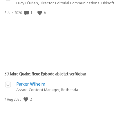
Lucy O’Brien, Director, Editorial Communications, Ubisoft
1
6
Veröffentlichungsdatum:
6. Aug 2026
30 Jahre Quake: Neue Episode ab jetzt verfügbar
Parker Wilhelm
Assoc. Content Manager, Bethesda
2
Veröffentlichungsdatum:
7. Aug 2026