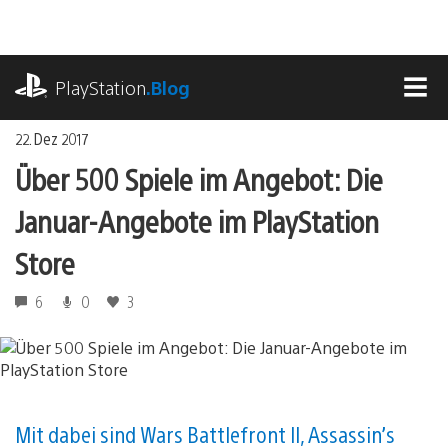
Zum
Inhalt
springen
playstation.com
PlayStation
.Blog
MEN
22. Dez 2017
Über 500 Spiele im Angebot: Die
Januar-Angebote im PlayStation
Store
6
0
3
Mit dabei sind Wars Battlefront II, Assassin’s