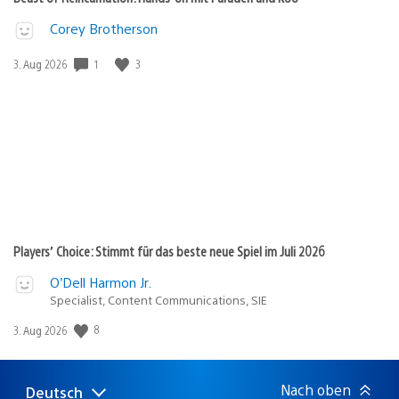
Corey Brotherson
1
3
Veröffentlichungsdatum:
3. Aug 2026
Players’ Choice: Stimmt für das beste neue Spiel im Juli 2026
O’Dell Harmon Jr.
Specialist, Content Communications, SIE
8
Veröffentlichungsdatum:
3. Aug 2026
Nach oben
Deutsch
Select
Aktuelle