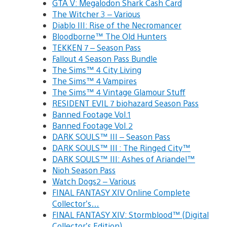
GTA V: Megalodon Shark Cash Card
The Witcher 3 – Various
Diablo III: Rise of the Necromancer
Bloodborne™ The Old Hunters
TEKKEN 7 – Season Pass
Fallout 4 Season Pass Bundle
The Sims™ 4 City Living
The Sims™ 4 Vampires
The Sims™ 4 Vintage Glamour Stuff
RESIDENT EVIL 7 biohazard Season Pass
Banned Footage Vol.1
Banned Footage Vol.2
DARK SOULS™ III – Season Pass
DARK SOULS™ III : The Ringed City™
DARK SOULS™ III: Ashes of Ariandel™
Nioh Season Pass
Watch Dogs2 – Various
FINAL FANTASY XIV Online Complete
Collector’s…
FINAL FANTASY XIV: Stormblood™ (Digital
Collector’s Edition)