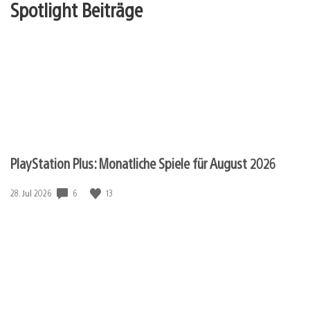
Spotlight Beiträge
PlayStation Plus: Monatliche Spiele für August 2026
6
13
Veröffentlichungsdatum:
28. Jul 2026