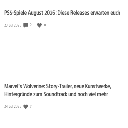
PS5-Spiele August 2026: Diese Releases erwarten euch
2
11
Veröffentlichungsdatum:
23. Jul 2026
Marvel‘s Wolverine: Story-Trailer, neue Kunstwerke,
Hintergründe zum Soundtrack und noch viel mehr
7
Veröffentlichungsdatum:
24. Jul 2026