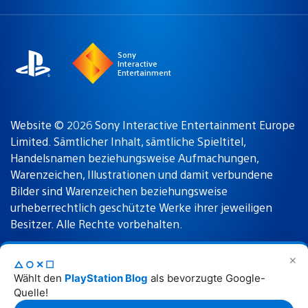
a
Region:
region
Sony
Interactive
Entertainment
Website © 2026 Sony Interactive Entertainment Europe
Limited. Sämtlicher Inhalt, sämtliche Spieltitel,
Handelsnamen beziehungsweise Aufmachungen,
Warenzeichen, Illustrationen und damit verbundene
Bilder sind Warenzeichen beziehungsweise
urheberrechtlich geschützte Werke ihrer jeweiligen
Besitzer. Alle Rechte vorbehalten.
✕
△○✕☐
Nutzungsbedingungen
Datenschutzrichtlinie
Wählt den
PlayStation Blog
als bevorzugte Google-
Quelle!
Rechtliche Hinweise