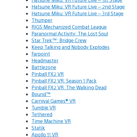
Hatsune Miku: VR Future Live – 2nd Stage
Hatsune Miku: VR Future Live – 3rd Stage
Thumper
RIGS Mechanized Combat League
Paranormal Activity: The Lost Soul
Star Trek™: Bridge Crew
Keep Talking and Nobody Explodes
Farpoint
Headmaster
Battlezone
Pinball FX2 VR
Pinball FX2 VR: Season 1 Pack
Pinball FX2 VR: The Walking Dead
Bound™
Carnival Games® VR
Tumble VR
Tethered
Time Machine VR
Statik
Apollo 11 VR