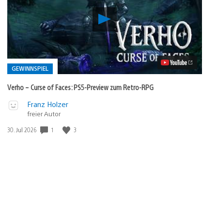
Verho
–
Curse
of
Faces:
PS5-
Preview
GEWINNSPIEL
zum
Retro-
Verho – Curse of Faces: PS5-Preview zum Retro-RPG
RPG
Video
Veröffentlicht
Franz Holzer
abspielen
freier Autor
in:
Gewinnspiel
1
3
Veröffentlichungsdatum:
30. Jul 2026