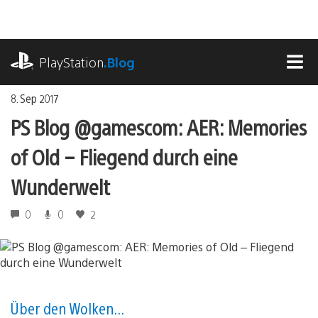
Zum
Inhalt
springen
playstation.com
PlayStation
.Blog
MEN
8. Sep 2017
PS Blog @gamescom: AER: Memories
of Old – Fliegend durch eine
Wunderwelt
0
0
2
Über den Wolken...