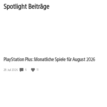
Spotlight Beiträge
PlayStation Plus: Monatliche Spiele für August 2026
6
11
Veröffentlichungsdatum:
28. Jul 2026