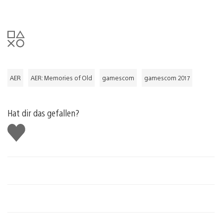
AER
AER: Memories of Old
gamescom
gamescom 2017
Hat dir das gefallen?
Gefällt
mir