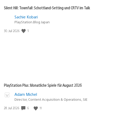
Silent Hill: Townfall: Schottland-Setting und CRTV im Talk
Sachie Kobari
PlayStation.Blog Japan
5
Veröffentlichungsdatum:
30. Jul 2026
PlayStation Plus: Monatliche Spiele für August 2026
Adam Michel
Director, Content Acquisition & Operations, SIE
6
11
Veröffentlichungsdatum:
28. Jul 2026