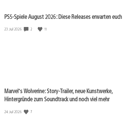
PS5-Spiele August 2026: Diese Releases erwarten euch
2
11
Veröffentlichungsdatum:
23. Jul 2026
Marvel‘s Wolverine: Story-Trailer, neue Kunstwerke,
Hintergründe zum Soundtrack und noch viel mehr
7
Veröffentlichungsdatum:
24. Jul 2026