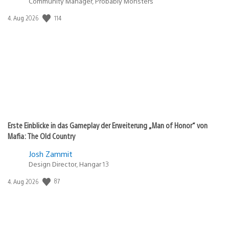
Community Manager, Probably Monsters
114
Veröffentlichungsdatum:
4. Aug 2026
Erste Einblicke in das Gameplay der Erweiterung „Man of Honor“ von
Mafia: The Old Country
Josh Zammit
Design Director, Hangar 13
87
Veröffentlichungsdatum:
4. Aug 2026