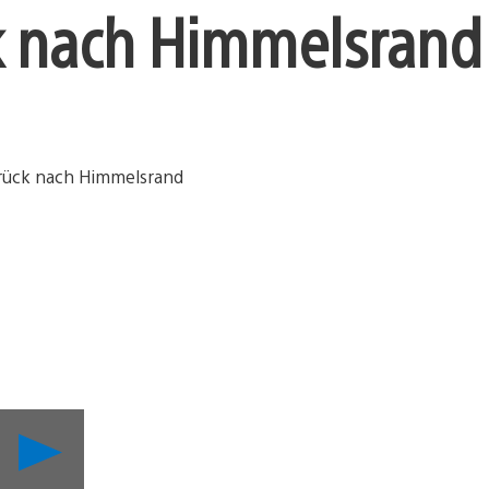
k nach Himmelsrand
PS
Blog
@gamescom: