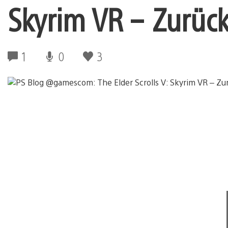
Skyrim VR – Zurüc
1
0
3