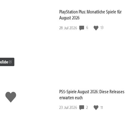
PlayStation Plus: Monatliche Spiele für
August 2026
6
13
Veröffentlichungsdatum:
28. Jul 2026
PS5-Spiele August 2026: Diese Releases
Gefällt
erwarten euch
mir
2
11
Veröffentlichungsdatum:
23. Jul 2026