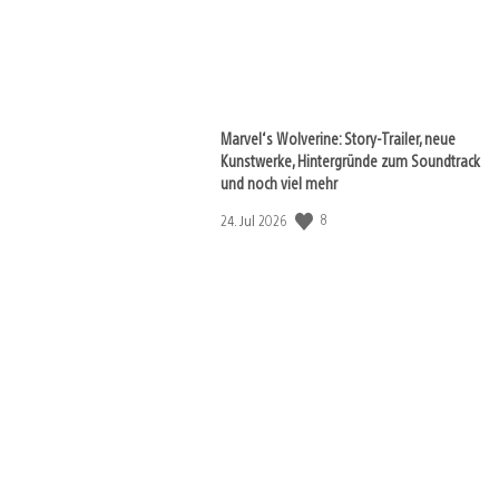
Marvel‘s Wolverine: Story-Trailer, neue
Kunstwerke, Hintergründe zum Soundtrack
und noch viel mehr
8
Veröffentlichungsdatum:
24. Jul 2026