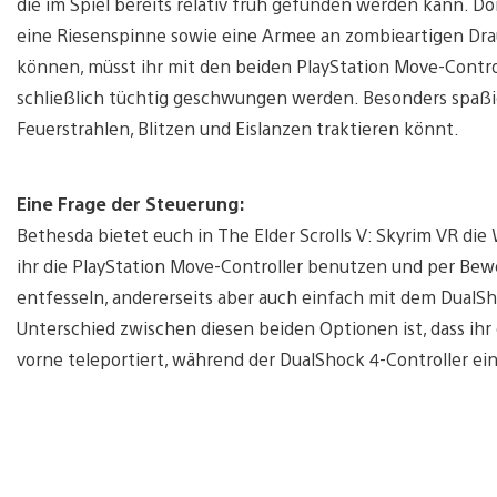
die im Spiel bereits relativ früh gefunden werden kann. 
eine Riesenspinne sowie eine Armee an zombieartigen Dra
können, müsst ihr mit den beiden PlayStation Move-Control
schließlich tüchtig geschwungen werden. Besonders spaßig
Feuerstrahlen, Blitzen und Eislanzen traktieren könnt.
Eine Frage der Steuerung:
Bethesda bietet euch in The Elder Scrolls V: Skyrim VR di
ihr die PlayStation Move-Controller benutzen und per B
entfesseln, andererseits aber auch einfach mit dem DualS
Unterschied zwischen diesen beiden Optionen ist, dass ih
vorne teleportiert, während der DualShock 4-Controller ein