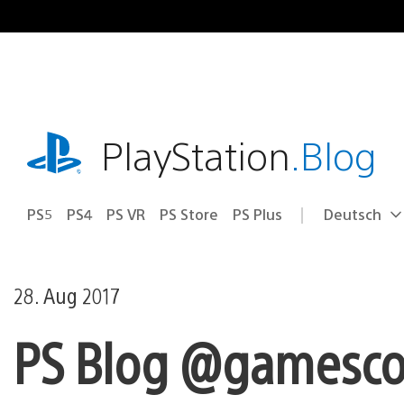
Zum
Inhalt
springen
playstation.com
PlayStation
.Blog
PS5
PS4
PS VR
PS Store
PS Plus
Deutsch
Select
Aktuelle
a
Region:
region
28. Aug 2017
PS Blog @gamescom: