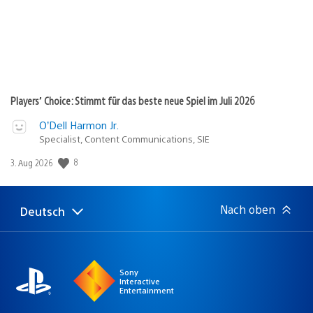
Players’ Choice: Stimmt für das beste neue Spiel im Juli 2026
O’Dell Harmon Jr.
Specialist, Content Communications, SIE
8
Veröffentlichungsdatum:
3. Aug 2026
Nach oben
Deutsch
Select
Aktuelle
a
Region:
region
Sony
Interactive
Entertainment