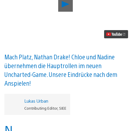
Uncharted:
The
Lost
Legacy
–
4
Dinge,
die
ihr
über
das
Mach Platz, Nathan Drake! Chloe und Nadine
Abenteuer
übernehmen die Hauptrollen im neuen
wissen
müsst
Uncharted-Game. Unsere Eindrücke nach dem
Video
abspielen
Anspielen!
Lukas Urban
Contributing Editor, SIEE
N