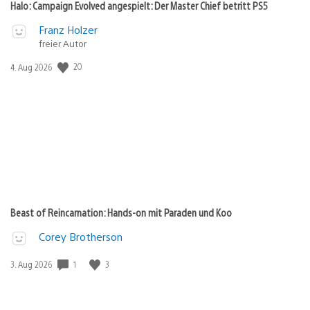
Halo: Campaign Evolved angespielt: Der Master Chief betritt PS5
Franz Holzer
freier Autor
20
Veröffentlichungsdatum:
4. Aug 2026
Beast of Reincarnation: Hands-on mit Paraden und Koo
Corey Brotherson
1
3
Veröffentlichungsdatum:
3. Aug 2026