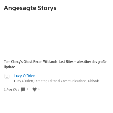
Angesagte Storys
Tom Clancy’s Ghost Recon Wildlands: Last Rites – alles über das große
Update
Lucy O’Brien
Lucy O’Brien, Director, Editorial Communications, Ubisoft
1
6
Veröffentlichungsdatum:
6. Aug 2026