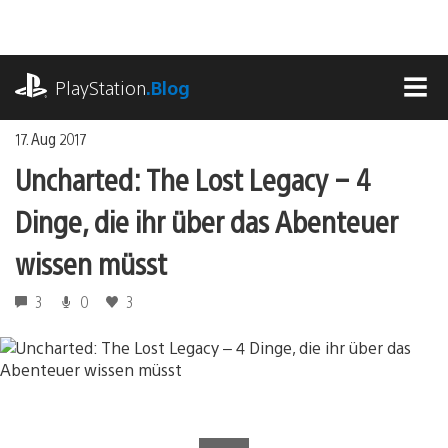
Zum
Inhalt
springen
playstation.com
PlayStation
.Blog
MEN
17. Aug 2017
Uncharted: The Lost Legacy – 4
Dinge, die ihr über das Abenteuer
wissen müsst
3
0
3