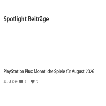
Spotlight Beiträge
PlayStation Plus: Monatliche Spiele für August 2026
6
13
Veröffentlichungsdatum:
28. Jul 2026