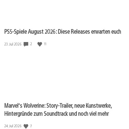
PS5-Spiele August 2026: Diese Releases erwarten euch
2
11
Veröffentlichungsdatum:
23. Jul 2026
Marvel‘s Wolverine: Story-Trailer, neue Kunstwerke,
Hintergründe zum Soundtrack und noch viel mehr
7
Veröffentlichungsdatum:
24. Jul 2026