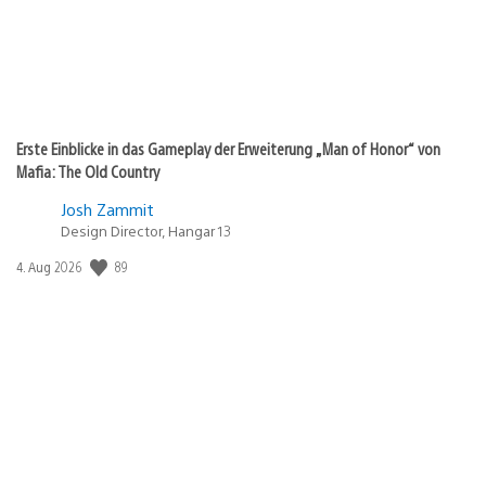
Erste Einblicke in das Gameplay der Erweiterung „Man of Honor“ von
Mafia: The Old Country
Josh Zammit
Design Director, Hangar 13
89
Veröffentlichungsdatum:
4. Aug 2026