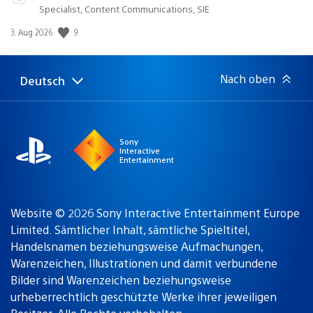
Specialist, Content Communications, SIE
9
Veröffentlichungsdatum:
3. Aug 2026
Nach oben
Deutsch
Select
Aktuelle
a
Region:
region
Sony
Interactive
Entertainment
Website © 2026 Sony Interactive Entertainment Europe
Limited. Sämtlicher Inhalt, sämtliche Spieltitel,
Handelsnamen beziehungsweise Aufmachungen,
Warenzeichen, Illustrationen und damit verbundene
Bilder sind Warenzeichen beziehungsweise
urheberrechtlich geschützte Werke ihrer jeweiligen