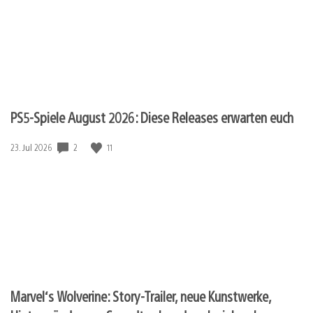
PS5-Spiele August 2026: Diese Releases erwarten euch
2
11
Veröffentlichungsdatum:
23. Jul 2026
Marvel‘s Wolverine: Story-Trailer, neue Kunstwerke,