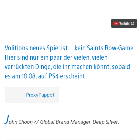
die
ihr
nur
in
Agents
of
Mayhem
machen
könnt
Volitions neues Spiel ist … kein Saints Row-Game.
Video
Hier sind nur ein paar der vielen, vielen
abspielen
verrückten Dinge, die ihr machen könnt, sobald
es am 18.08. auf PS4 erscheint.
ProxyPuppet
J
ohn Choon // Global Brand Manager, Deep Silver: