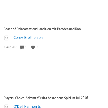
Beast of Reincarnation: Hands-on mit Paraden und Koo
Corey Brotherson
1
3
Veröffentlichungsdatum:
3. Aug 2026
Players’ Choice: Stimmt für das beste neue Spiel im Juli 2026
O’Dell Harmon Jr.