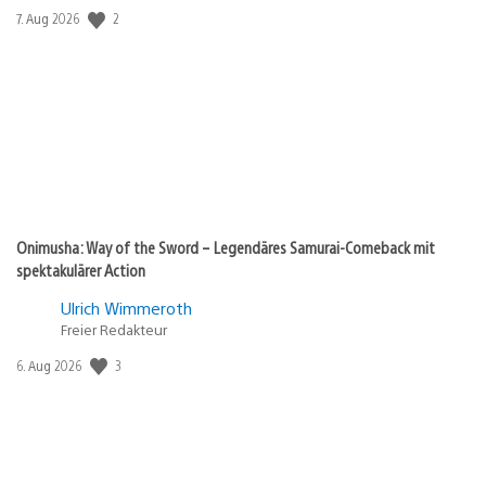
2
Veröffentlichungsdatum:
7. Aug 2026
Onimusha: Way of the Sword – Legendäres Samurai-Comeback mit
spektakulärer Action
Ulrich Wimmeroth
Freier Redakteur
3
Veröffentlichungsdatum:
6. Aug 2026