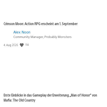
Crimson Moon: Action RPG erscheint am 1. September
Alex Noon
Community Manager, Probably Monsters
114
Veröffentlichungsdatum:
4. Aug 2026
Erste Einblicke in das Gameplay der Erweiterung „Man of Honor“ von
Mafia: The Old Country