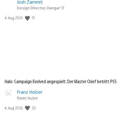
Josh Zammit
Design Director, Hangar 13
91
Veröffentlichungsdatum:
4. Aug 2026
Halo: Campaign Evolved angespielt: Der Master Chief betritt PS5
Franz Holzer
freier Autor
20
Veröffentlichungsdatum:
4. Aug 2026