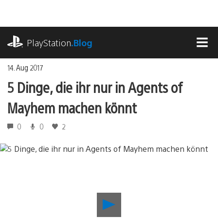
Zum
Inhalt
springen
playstation.com
PlayStation
.Blog
MEN
14. Aug 2017
5 Dinge, die ihr nur in Agents of
Mayhem machen könnt
0
0
2
5
Dinge,