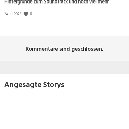
Hintergründe zum Soundtrack und noch viel mehr
8
Veröffentlichungsdatum:
24. Jul 2026
Kommentare sind geschlossen.
Angesagte Storys