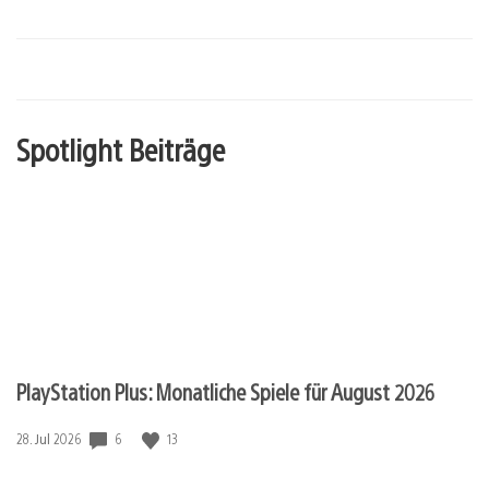
Spotlight Beiträge
PlayStation Plus: Monatliche Spiele für August 2026
6
13
Veröffentlichungsdatum:
28. Jul 2026