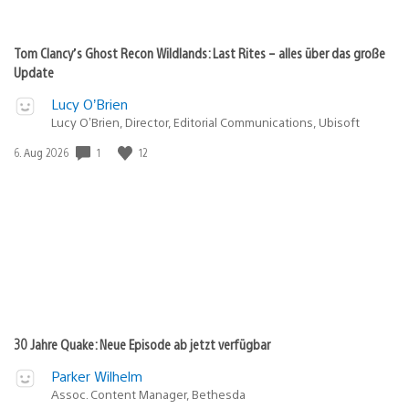
Tom Clancy’s Ghost Recon Wildlands: Last Rites – alles über das große
Update
Lucy O’Brien
Lucy O’Brien, Director, Editorial Communications, Ubisoft
1
12
Veröffentlichungsdatum:
6. Aug 2026
30 Jahre Quake: Neue Episode ab jetzt verfügbar
Parker Wilhelm
Assoc. Content Manager, Bethesda