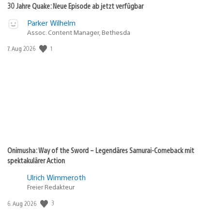
30 Jahre Quake: Neue Episode ab jetzt verfügbar
Parker Wilhelm
Assoc. Content Manager, Bethesda
1
Veröffentlichungsdatum:
7. Aug 2026
Onimusha: Way of the Sword – Legendäres Samurai-Comeback mit
spektakulärer Action
Ulrich Wimmeroth
Freier Redakteur
3
Veröffentlichungsdatum:
6. Aug 2026