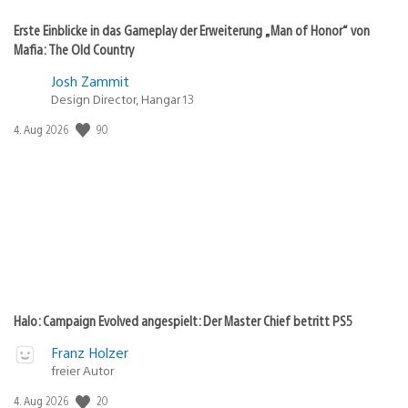
Erste Einblicke in das Gameplay der Erweiterung „Man of Honor“ von
Mafia: The Old Country
Josh Zammit
Design Director, Hangar 13
90
Veröffentlichungsdatum:
4. Aug 2026
Halo: Campaign Evolved angespielt: Der Master Chief betritt PS5
Franz Holzer
freier Autor
20
Veröffentlichungsdatum:
4. Aug 2026