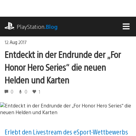
Zum
Inhalt
springen
playstation.com
PlayStation
.Blog
MEN
12. Aug 2017
Entdeckt in der Endrunde der „For
Honor Hero Series“ die neuen
Helden und Karten
0
0
1
Erlebt den Livestream des eSport-Wettbewerbs