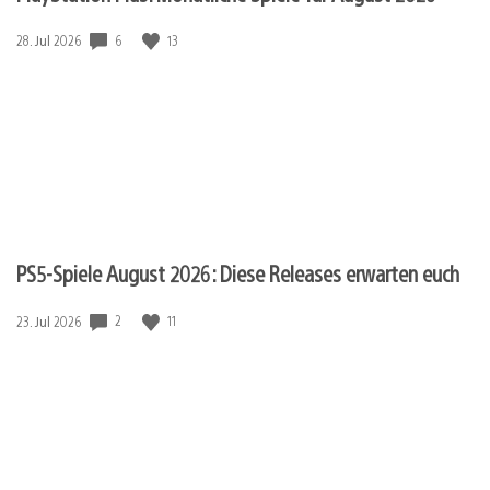
6
13
Veröffentlichungsdatum:
28. Jul 2026
PS5-Spiele August 2026: Diese Releases erwarten euch
2
11
Veröffentlichungsdatum:
23. Jul 2026