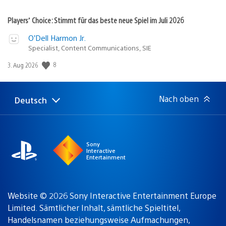
Players’ Choice: Stimmt für das beste neue Spiel im Juli 2026
O’Dell Harmon Jr.
Specialist, Content Communications, SIE
8
Veröffentlichungsdatum:
3. Aug 2026
Nach oben
Deutsch
Select
Aktuelle
a
Region:
region
Sony
Interactive
Entertainment
Website © 2026 Sony Interactive Entertainment Europe
Limited. Sämtlicher Inhalt, sämtliche Spieltitel,
Handelsnamen beziehungsweise Aufmachungen,