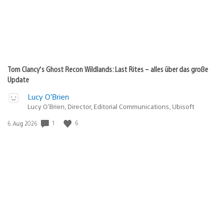
Tom Clancy’s Ghost Recon Wildlands: Last Rites – alles über das große
Update
Lucy O’Brien
Lucy O’Brien, Director, Editorial Communications, Ubisoft
1
6
Veröffentlichungsdatum:
6. Aug 2026