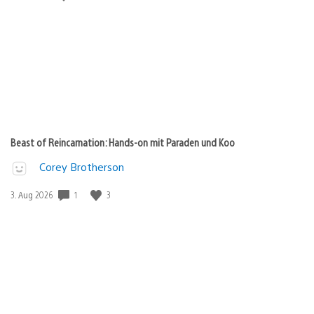
Beast of Reincarnation: Hands-on mit Paraden und Koo
Corey Brotherson
1
3
Veröffentlichungsdatum:
3. Aug 2026