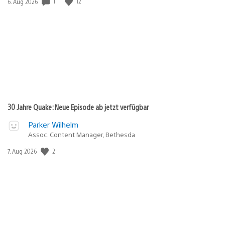
1
12
Veröffentlichungsdatum:
6. Aug 2026
30 Jahre Quake: Neue Episode ab jetzt verfügbar
Parker Wilhelm
Assoc. Content Manager, Bethesda
2
Veröffentlichungsdatum:
7. Aug 2026