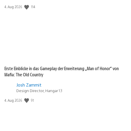
114
Veröffentlichungsdatum:
4. Aug 2026
Erste Einblicke in das Gameplay der Erweiterung „Man of Honor“ von
Mafia: The Old Country
Josh Zammit
Design Director, Hangar 13
91
Veröffentlichungsdatum:
4. Aug 2026