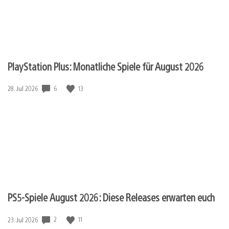
PlayStation Plus: Monatliche Spiele für August 2026
6
13
Veröffentlichungsdatum:
28. Jul 2026
PS5-Spiele August 2026: Diese Releases erwarten euch
2
11
Veröffentlichungsdatum:
23. Jul 2026