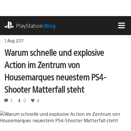
Zum
Inhalt
springen
playstation.com
PlayStation
.Blog
MEN
1. Aug 2017
Warum schnelle und explosive
Action im Zentrum von
Housemarques neuestem PS4-
Shooter Matterfall steht
3
0
4