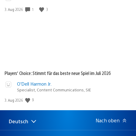
1
3
Veröffentlichungsdatum:
3. Aug 2026
Players’ Choice: Stimmt für das beste neue Spiel im Juli 2026
O’Dell Harmon Jr.
Specialist, Content Communications, SIE
9
Veröffentlichungsdatum:
3. Aug 2026
Nach oben
Deutsch
Select
Aktuelle
a
Region:
region