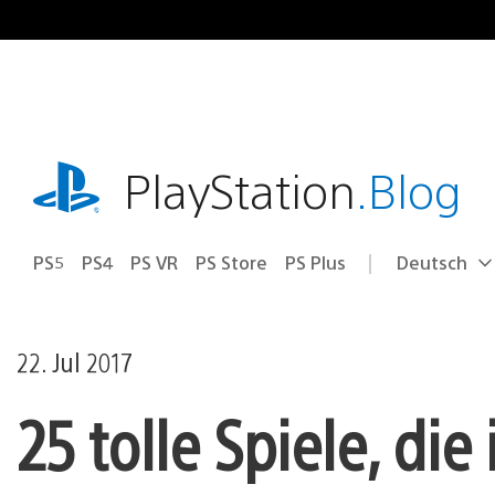
Zum
Inhalt
springen
playstation.com
PlayStation
.Blog
PS5
PS4
PS VR
PS Store
PS Plus
Deutsch
Select
Aktuelle
a
Region:
region
22. Jul 2017
25 tolle Spiele, di