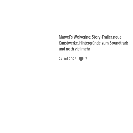
Marvel‘s Wolverine: Story-Trailer, neue
Kunstwerke, Hintergründe zum Soundtrack
und noch viel mehr
7
Veröffentlichungsdatum:
24. Jul 2026