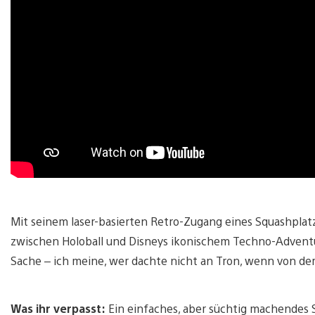
Mit seinem laser-basierten Retro-Zugang eines Squashplatze
zwischen Holoball und Disneys ikonischem Techno-Adventure
Sache – ich meine, wer dachte nicht an Tron, wenn von d
Was ihr verpasst:
Ein einfaches, aber süchtig machendes 