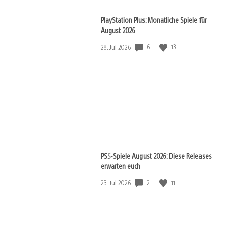
PlayStation Plus: Monatliche Spiele für
August 2026
6
13
Veröffentlichungsdatum:
28. Jul 2026
PS5-Spiele August 2026: Diese Releases
erwarten euch
2
11
Veröffentlichungsdatum:
23. Jul 2026