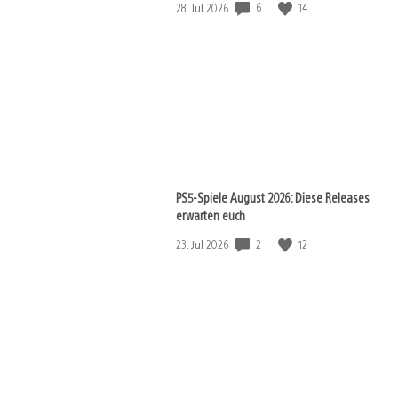
6
14
Veröffentlichungsdatum:
28. Jul 2026
PS5-Spiele August 2026: Diese Releases
erwarten euch
2
12
Veröffentlichungsdatum:
23. Jul 2026