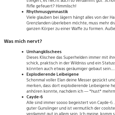
steigert, es riecht auch so verdammt gut. Scho
Rifle gefeuert? Himmlisch!
Rhythmusgymnastik
Viele glauben bei Jägern hängt alles von der 
Grenzlanden überleben möchte, muss mehr dr
ganzen Körper zu einer Waffe zu formen. Auße
Was mich nervt?
Umhangklischees
Dieses Klischee das Superhelden immer mit ihr
schick, praktisch in der Wildniss und ein Stat
könnten auch etwas geräumiger gebaut sein…
Explodierende Leibeigene
Schonmal voller Elan deine Messer gezückt un
merken, dass dort explodierende Leibeigene h
anhören konnte, nachdem ich — *hust* mehrmal
Cayde-6
Alle sind immer soooo begeistert von Cayde-6. J
guter Gunslinger und ist vermutlich der coolst
verdammt gut in allem sein. Ich meine, komm 