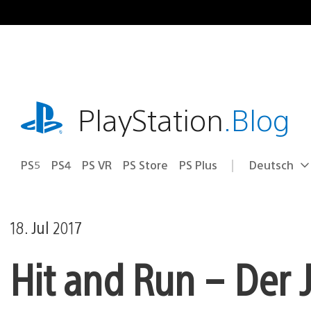
Zum
Inhalt
springen
playstation.com
PlayStation
.Blog
PS5
PS4
PS VR
PS Store
PS Plus
Deutsch
Select
Aktuelle
a
Region:
region
18. Jul 2017
Hit and Run – Der J