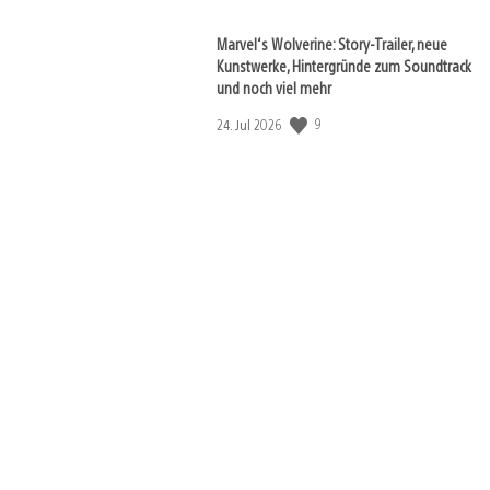
Marvel‘s Wolverine: Story-Trailer, neue
Kunstwerke, Hintergründe zum Soundtrack
und noch viel mehr
9
Veröffentlichungsdatum:
24. Jul 2026