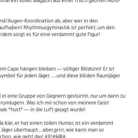
nmal ein volles Magazin aus einer frisch geölten Auto-
Hand/Augen-Koordination ab, aber wer in den
aufhaben! Rhythmusgymnastik ist perfekt, um den
rdem sorgt es für eine verdammt gute Figur!
em Cape hängen bleiben — völliger Blödsinn! Er ist
ussymbol für jeden Jäger. …und diese blöden Raumjäger
d in eine Gruppe von Gegnern gestürmt, nur um dann zu
erumlugern. Was ich mir schon von meinem Geist
s *hust* — in die Luft gejagt wurde!
a klar, er hat einen tollen Humor, ist ein verdammt
e Jäger überhaupt…aber,grrrr, wie kann man so
schon, wie geht das! #X!#§@#