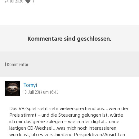
7
Veröffentlichungsdatum:
24. Jul 2026
Kommentare sind geschlossen.
1
Kommentar
Tomyi
13. Juli 2017 um 16:45
Das VR-Spiel sieht sehr vielversprechend aus…wenn der
Preis stimmt – und die Steuerung gelungen ist, würde
ich mir das gerne zulegen – wie immer digital…ohne
lästigen CD-Wechsel…was mich noch interessieren
würde ist, ob es verschiedene Perspektiven/Ansichten