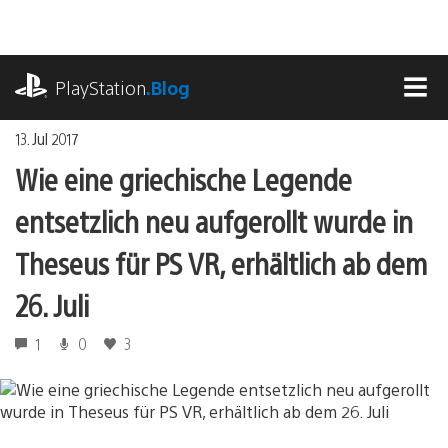
Zum
Inhalt
springen
playstation.com
PlayStation
.Blog
MEN
13. Jul 2017
Wie eine griechische Legende
entsetzlich neu aufgerollt wurde in
Theseus für PS VR, erhältlich ab dem
26. Juli
1
0
3