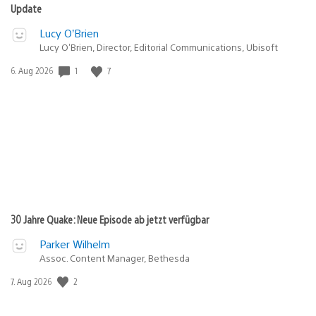
Update
Lucy O’Brien
Lucy O’Brien, Director, Editorial Communications, Ubisoft
1
7
Veröffentlichungsdatum:
6. Aug 2026
30 Jahre Quake: Neue Episode ab jetzt verfügbar
Parker Wilhelm
Assoc. Content Manager, Bethesda
2
Veröffentlichungsdatum:
7. Aug 2026