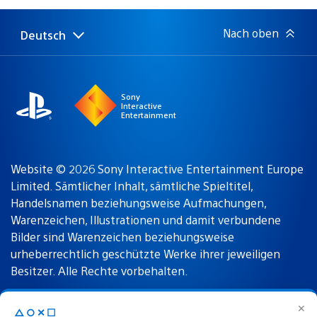
Nach oben
Deutsch
Select
Aktuelle
a
Region:
region
Sony
Interactive
Entertainment
Website © 2026 Sony Interactive Entertainment Europe
Limited. Sämtlicher Inhalt, sämtliche Spieltitel,
Handelsnamen beziehungsweise Aufmachungen,
Warenzeichen, Illustrationen und damit verbundene
Bilder sind Warenzeichen beziehungsweise
urheberrechtlich geschützte Werke ihrer jeweiligen
Besitzer. Alle Rechte vorbehalten.
✕
△○✕☐