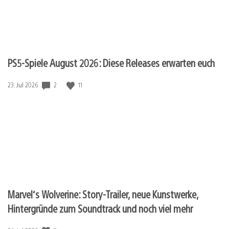
PS5-Spiele August 2026: Diese Releases erwarten euch
2
11
Veröffentlichungsdatum:
23. Jul 2026
Marvel‘s Wolverine: Story-Trailer, neue Kunstwerke,
Hintergründe zum Soundtrack und noch viel mehr