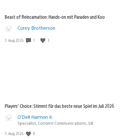
Beast of Reincarnation: Hands-on mit Paraden und Koo
Corey Brotherson
1
3
Veröffentlichungsdatum:
3. Aug 2026
Players’ Choice: Stimmt für das beste neue Spiel im Juli 2026
O’Dell Harmon Jr.
Specialist, Content Communications, SIE
8
Veröffentlichungsdatum:
3. Aug 2026