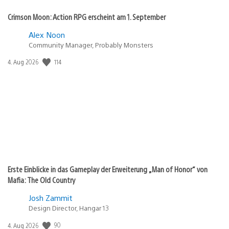
Crimson Moon: Action RPG erscheint am 1. September
Alex Noon
Community Manager, Probably Monsters
114
Veröffentlichungsdatum:
4. Aug 2026
Erste Einblicke in das Gameplay der Erweiterung „Man of Honor“ von
Mafia: The Old Country
Josh Zammit
Design Director, Hangar 13
90
Veröffentlichungsdatum:
4. Aug 2026