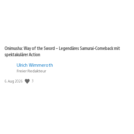
Onimusha: Way of the Sword – Legendäres Samurai-Comeback mit
spektakulärer Action
Ulrich Wimmeroth
Freier Redakteur
3
Veröffentlichungsdatum:
6. Aug 2026