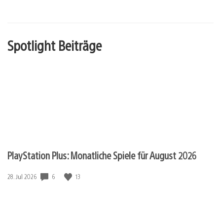
Spotlight Beiträge
PlayStation Plus: Monatliche Spiele für August 2026
6
13
Veröffentlichungsdatum:
28. Jul 2026