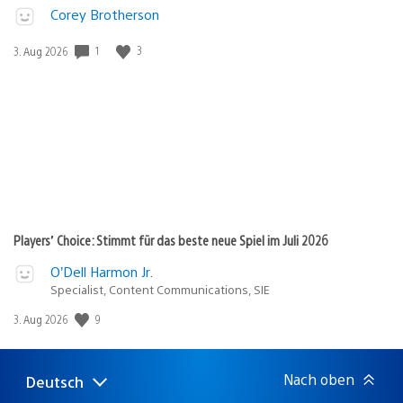
Corey Brotherson
1
3
Veröffentlichungsdatum:
3. Aug 2026
Players’ Choice: Stimmt für das beste neue Spiel im Juli 2026
O’Dell Harmon Jr.
Specialist, Content Communications, SIE
9
Veröffentlichungsdatum:
3. Aug 2026
Nach oben
Deutsch
Select
Aktuelle