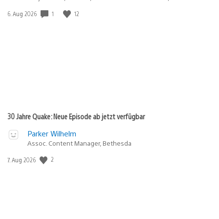
1
12
Veröffentlichungsdatum:
6. Aug 2026
30 Jahre Quake: Neue Episode ab jetzt verfügbar
Parker Wilhelm
Assoc. Content Manager, Bethesda
2
Veröffentlichungsdatum:
7. Aug 2026