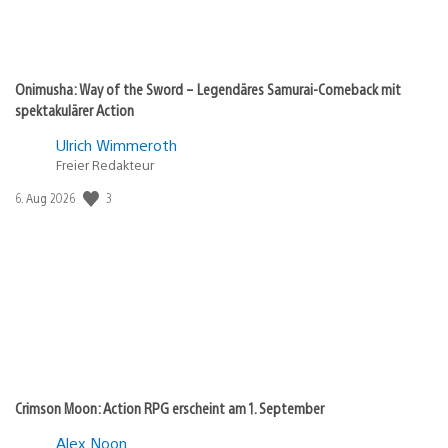
Onimusha: Way of the Sword – Legendäres Samurai-Comeback mit
spektakulärer Action
Ulrich Wimmeroth
Freier Redakteur
3
Veröffentlichungsdatum:
6. Aug 2026
Crimson Moon: Action RPG erscheint am 1. September
Alex Noon