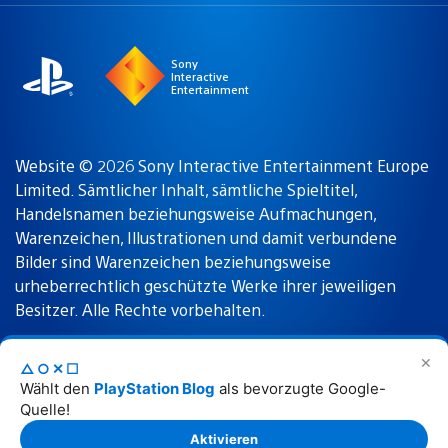
a
Region:
region
Sony
Interactive
Entertainment
Website © 2026 Sony Interactive Entertainment Europe
Limited. Sämtlicher Inhalt, sämtliche Spieltitel,
Handelsnamen beziehungsweise Aufmachungen,
Warenzeichen, Illustrationen und damit verbundene
Bilder sind Warenzeichen beziehungsweise
urheberrechtlich geschützte Werke ihrer jeweiligen
Besitzer. Alle Rechte vorbehalten.
✕
△○✕☐
Nutzungsbedingungen
Datenschutzrichtlinie
Wählt den
PlayStation Blog
als bevorzugte Google-
Quelle!
Rechtliche Hinweise
Aktivieren