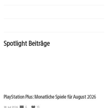
Spotlight Beiträge
PlayStation Plus: Monatliche Spiele für August 2026
6
13
Veröffentlichungsdatum:
28. Jul 2026