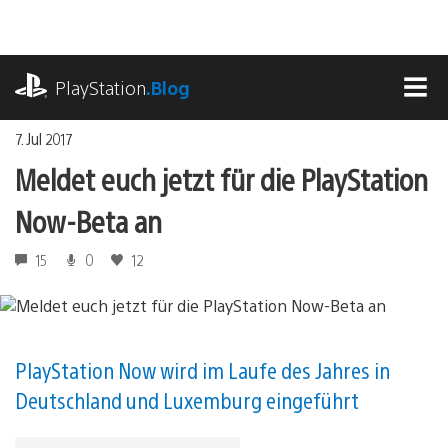
Zum
Inhalt
springen
playstation.com
PlayStation
.Blog
MEN
7. Jul 2017
Meldet euch jetzt für die PlayStation
Now-Beta an
15
0
12
PlayStation Now wird im Laufe des Jahres in
Deutschland und Luxemburg eingeführt