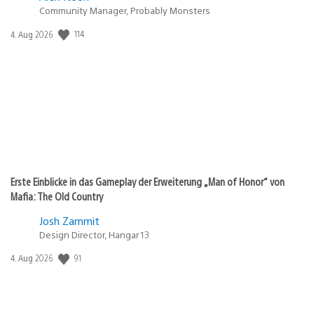
Community Manager, Probably Monsters
114
Veröffentlichungsdatum:
4. Aug 2026
Erste Einblicke in das Gameplay der Erweiterung „Man of Honor“ von
Mafia: The Old Country
Josh Zammit
Design Director, Hangar 13
91
Veröffentlichungsdatum:
4. Aug 2026