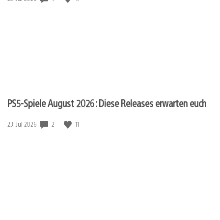
PS5-Spiele August 2026: Diese Releases erwarten euch
2
11
Veröffentlichungsdatum:
23. Jul 2026