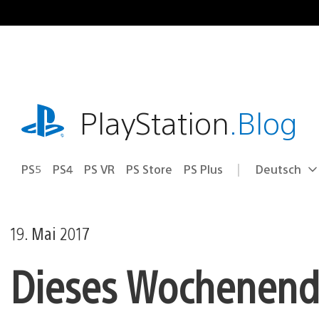
Zum
Inhalt
springen
playstation.com
PlayStation
.Blog
PS5
PS4
PS VR
PS Store
PS Plus
Deutsch
Select
Aktuelle
a
Region:
region
19. Mai 2017
Dieses Wochenende 