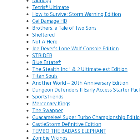
Nidhogg
Tetris® Ultimate
How to Survive: Storm Warning Edition
Cel Damage HD
Brothers: a Tale of two Sons
Sheltered
Not A Hero
Joe Dever’s Lone Wolf Console Edition
STRIDER
Blue Estate®
The Stealth Inc 1 & 2 Ultimate-est Edition
Titan Souls
Another World – 20th Anniversary Edition
Dungeon Defenders II Early Access Starter Pac
Sportsfriends
Mercenary Kings
The Swapper
Guacamelee! Super Turbo Championship Editi
CastleStorm Definitive Edition
TEMBO THE BADASS ELEPHANT
Zombie Vikings