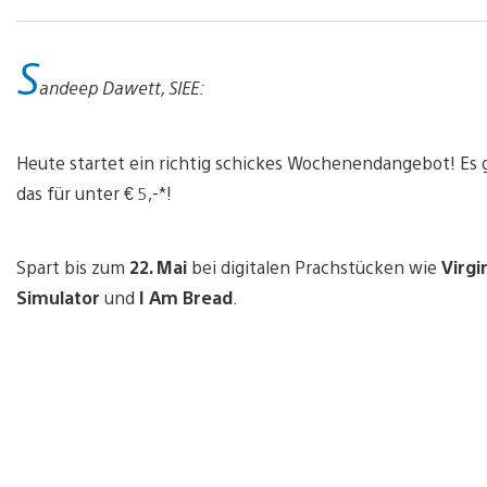
S
andeep Dawett, SIEE:
Heute startet ein richtig schickes Wochenendangebot! Es g
das für unter € 5,-*!
Spart bis zum
22. Mai
bei digitalen Prachstücken wie
Virgi
Simulator
und
I Am Bread
.