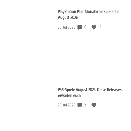
PlayStation Plus: Monatliche Spiele für
August 2026
6
12
Veröffentlichungsdatum:
28. Jul 2026
PS5-Spiele August 2026: Diese Releases
erwarten euch
2
11
Veröffentlichungsdatum:
23. Jul 2026