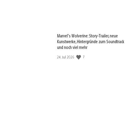
Marvel‘s Wolverine: Story-Trailer, neue
Kunstwerke, Hintergründe zum Soundtrack
und noch viel mehr
7
Veröffentlichungsdatum:
24. Jul 2026