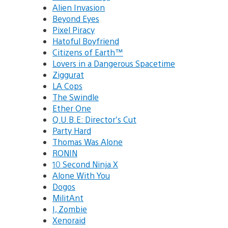
Alien Invasion
Beyond Eyes
Pixel Piracy
Hatoful Boyfriend
Citizens of Earth™
Lovers in a Dangerous Spacetime
Ziggurat
LA Cops
The Swindle
Ether One
Q.U.B.E: Director’s Cut
Party Hard
Thomas Was Alone
RONIN
10 Second Ninja X
Alone With You
Dogos
MilitAnt
I, Zombie
Xenoraid