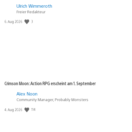
Ulrich Wimmeroth
Freier Redakteur
3
Veröffentlichungsdatum:
6. Aug 2026
Crimson Moon: Action RPG erscheint am 1. September
Alex Noon
Community Manager, Probably Monsters
114
Veröffentlichungsdatum:
4. Aug 2026