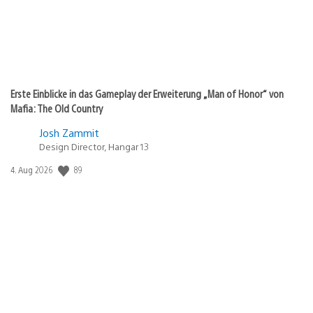
Erste Einblicke in das Gameplay der Erweiterung „Man of Honor“ von
Mafia: The Old Country
Josh Zammit
Design Director, Hangar 13
89
Veröffentlichungsdatum:
4. Aug 2026