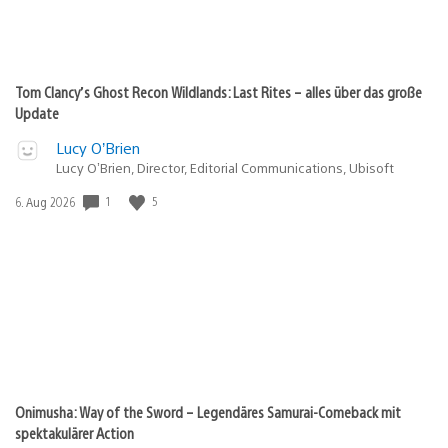
Tom Clancy’s Ghost Recon Wildlands: Last Rites – alles über das große
Update
Lucy O’Brien
Lucy O’Brien, Director, Editorial Communications, Ubisoft
1
5
Veröffentlichungsdatum:
6. Aug 2026
Onimusha: Way of the Sword – Legendäres Samurai-Comeback mit
spektakulärer Action