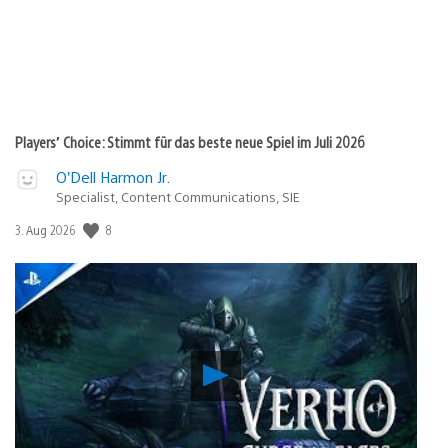
Players’ Choice: Stimmt für das beste neue Spiel im Juli 2026
O’Dell Harmon Jr.
Specialist, Content Communications, SIE
8
Veröffentlichungsdatum:
3. Aug 2026
Verho
–
Curse
of
Faces: