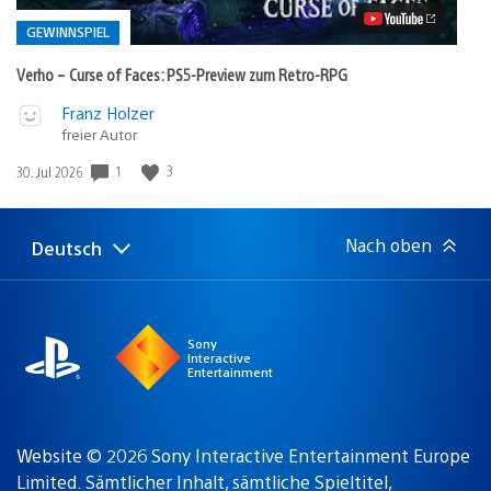
PS5-
Preview
GEWINNSPIEL
zum
Retro-
Verho – Curse of Faces: PS5-Preview zum Retro-RPG
RPG
Video
Veröffentlicht
Franz Holzer
abspielen
freier Autor
in:
Gewinnspiel
1
3
Veröffentlichungsdatum:
30. Jul 2026
Nach oben
Deutsch
Select
Aktuelle
a
Region:
region
Sony
Interactive
Entertainment
Website © 2026 Sony Interactive Entertainment Europe
Limited. Sämtlicher Inhalt, sämtliche Spieltitel,