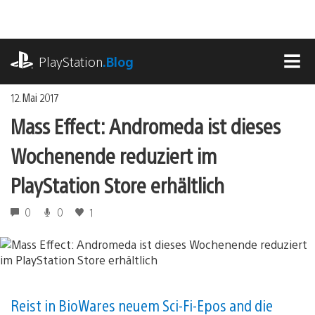
Zum
Inhalt
springen
playstation.com
PlayStation
.Blog
MEN
12. Mai 2017
Mass Effect: Andromeda ist dieses
Wochenende reduziert im
PlayStation Store erhältlich
0
0
1
Reist in BioWares neuem Sci-Fi-Epos and die