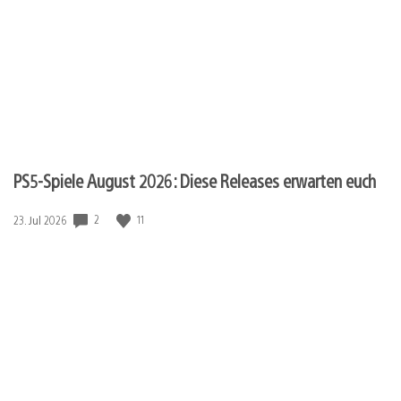
PS5-Spiele August 2026: Diese Releases erwarten euch
2
11
Veröffentlichungsdatum:
23. Jul 2026