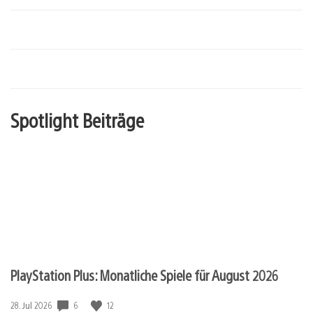
Spotlight Beiträge
PlayStation Plus: Monatliche Spiele für August 2026
6
12
Veröffentlichungsdatum:
28. Jul 2026