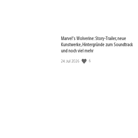
Marvel‘s Wolverine: Story-Trailer, neue
Kunstwerke, Hintergründe zum Soundtrack
und noch viel mehr
6
Veröffentlichungsdatum:
24. Jul 2026