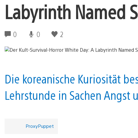
Labyrinth Named Sc
0
0
2
Die koreanische Kuriosität b
Lehrstunde in Sachen Angst 
ProxyPuppet