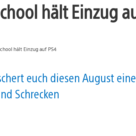
hool hält Einzug a
eschert euch diesen August eine
und Schrecken