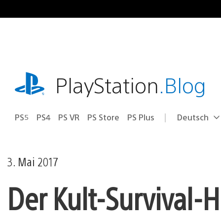
Zum
Inhalt
springen
playstation.com
PlayStation
.Blog
PS5
PS4
PS VR
PS Store
PS Plus
Deutsch
Select
Aktuelle
a
Region:
region
3. Mai 2017
Der Kult-Survival-