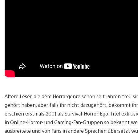
Ältere Leser, die dem Horrorgenre schon seit Jahren treu si
gehört haben, aber falls ihr nicht dazugehört, bekommt ihr
erschien erstmals 2001 als Survival-Horror-Ego-Titel exklus
in Online-Horror- und Gaming-Fan-Gruppen so bekannt werd
ausbreitete und von Fans in andere Sprachen übersetzt wu