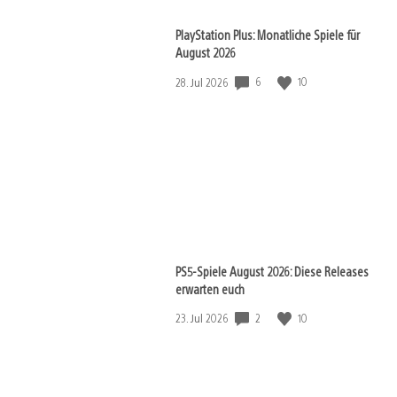
PlayStation Plus: Monatliche Spiele für
August 2026
6
10
Veröffentlichungsdatum:
28. Jul 2026
PS5-Spiele August 2026: Diese Releases
erwarten euch
2
10
Veröffentlichungsdatum:
23. Jul 2026