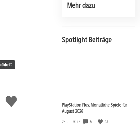
Mehr dazu
Spotlight Beiträge
Gefällt
mir
PlayStation Plus: Monatliche Spiele für
August 2026
6
13
Veröffentlichungsdatum:
28. Jul 2026