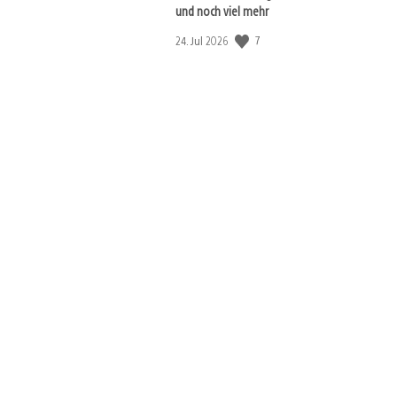
und noch viel mehr
7
Veröffentlichungsdatum:
24. Jul 2026