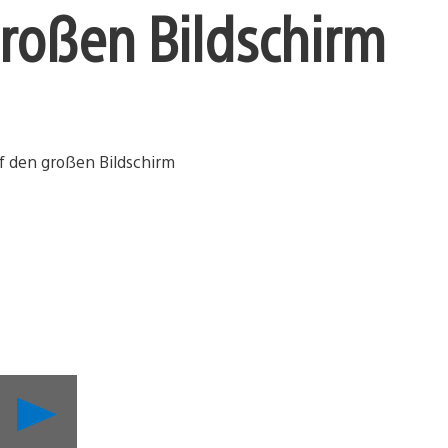
großen Bildschirm
Inside
PlayStation
wandert