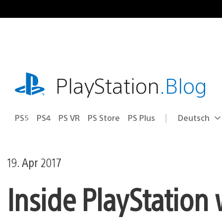
Zum
Inhalt
springen
playstation.com
PlayStation
.Blog
PS5
PS4
PS VR
PS Store
PS Plus
Deutsch
Select
Aktuelle
a
Region:
region
19. Apr 2017
Inside PlayStation