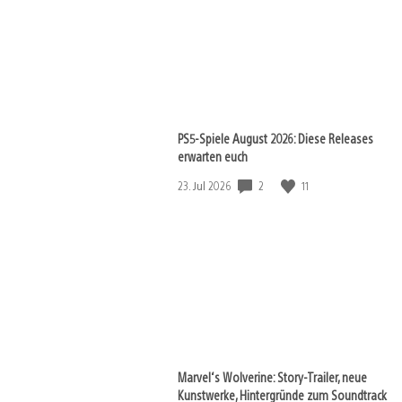
PS5-Spiele August 2026: Diese Releases
erwarten euch
2
11
Veröffentlichungsdatum:
23. Jul 2026
Marvel‘s Wolverine: Story-Trailer, neue
Kunstwerke, Hintergründe zum Soundtrack