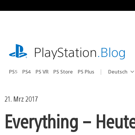
Zum
Inhalt
springen
playstation.com
PlayStation
.Blog
PS5
PS4
PS VR
PS Store
PS Plus
Deutsch
Select
Aktuelle
a
Region:
region
21. Mrz 2017
Everything – Heute