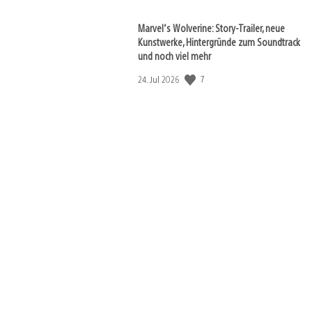
Marvel‘s Wolverine: Story-Trailer, neue
Kunstwerke, Hintergründe zum Soundtrack
und noch viel mehr
7
Veröffentlichungsdatum:
24. Jul 2026