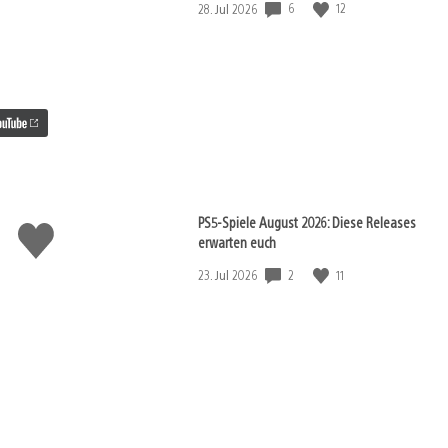
6
12
Veröffentlichungsdatum:
28. Jul 2026
PS5-Spiele August 2026: Diese Releases
Gefällt
erwarten euch
mir
2
11
Veröffentlichungsdatum:
23. Jul 2026