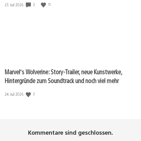
2
11
Veröffentlichungsdatum:
23. Jul 2026
Marvel‘s Wolverine: Story-Trailer, neue Kunstwerke,
Hintergründe zum Soundtrack und noch viel mehr
7
Veröffentlichungsdatum:
24. Jul 2026
Kommentare sind geschlossen.