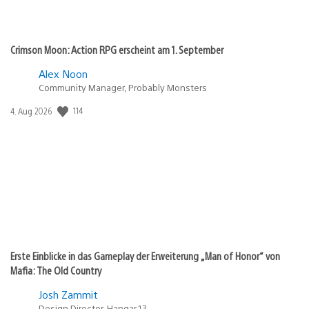
Crimson Moon: Action RPG erscheint am 1. September
Alex Noon
Community Manager, Probably Monsters
114
Veröffentlichungsdatum:
4. Aug 2026
Erste Einblicke in das Gameplay der Erweiterung „Man of Honor“ von
Mafia: The Old Country
Josh Zammit
Design Director, Hangar 13