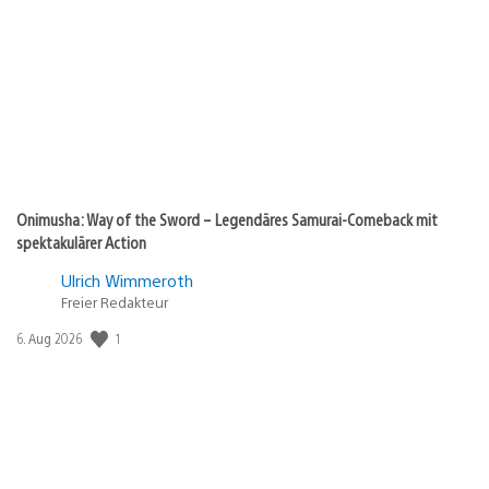
Onimusha: Way of the Sword – Legendäres Samurai-Comeback mit
spektakulärer Action
Ulrich Wimmeroth
Freier Redakteur
1
Veröffentlichungsdatum:
6. Aug 2026