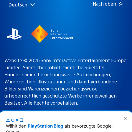
Nach oben
Deutsch
Select
Aktuelle
a
Region:
region
Sony
Interactive
Entertainment
Website © 2026 Sony Interactive Entertainment Europe
Limited. Sämtlicher Inhalt, sämtliche Spieltitel,
Handelsnamen beziehungsweise Aufmachungen,
Warenzeichen, Illustrationen und damit verbundene
Bilder sind Warenzeichen beziehungsweise
urheberrechtlich geschützte Werke ihrer jeweiligen
Besitzer. Alle Rechte vorbehalten.
✕
△○✕☐
Nutzungsbedingungen
Datenschutzrichtlinie
Wählt den
PlayStation Blog
als bevorzugte Google-