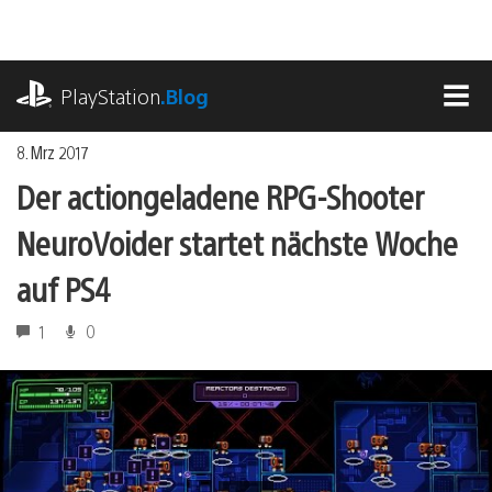
Zum
Inhalt
springen
playstation.com
PlayStation
.Blog
MEN
8. Mrz 2017
Der actiongeladene RPG-Shooter
NeuroVoider startet nächste Woche
auf PS4
1
0