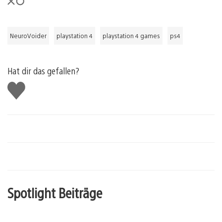
NeuroVoider
playstation 4
playstation 4 games
ps4
Hat dir das gefallen?
Gefällt
mir
Spotlight Beiträge