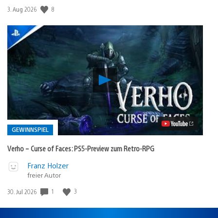
8
Veröffentlichungsdatum:
3. Aug 2026
Verho
–
Curse
of
Faces:
PS5-
Preview
GEWINNSPIEL
zum
Retro-
Verho – Curse of Faces: PS5-Preview zum Retro-RPG
RPG
Video
Veröffentlicht
Franz Holzer
abspielen
freier Autor
in:
Gewinnspiel
1
3
Veröffentlichungsdatum:
30. Jul 2026