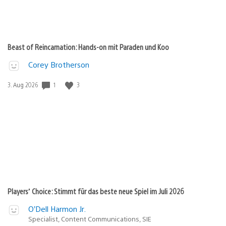
Beast of Reincarnation: Hands-on mit Paraden und Koo
Corey Brotherson
1
3
Veröffentlichungsdatum:
3. Aug 2026
Players’ Choice: Stimmt für das beste neue Spiel im Juli 2026
O’Dell Harmon Jr.
Specialist, Content Communications, SIE