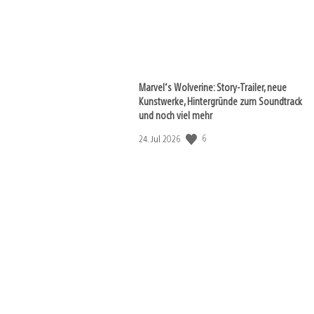
Marvel‘s Wolverine: Story-Trailer, neue
Kunstwerke, Hintergründe zum Soundtrack
und noch viel mehr
6
Veröffentlichungsdatum:
24. Jul 2026