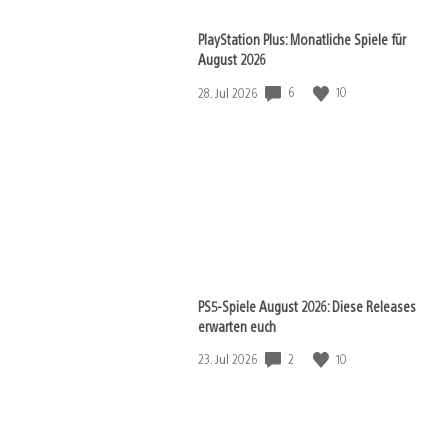
PlayStation Plus: Monatliche Spiele für
August 2026
6
10
Veröffentlichungsdatum:
28. Jul 2026
PS5-Spiele August 2026: Diese Releases
erwarten euch
2
10
Veröffentlichungsdatum:
23. Jul 2026