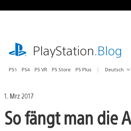
Zum
Inhalt
springen
playstation.com
PlayStation
.Blog
PS5
PS4
PS VR
PS Store
PS Plus
Deutsch
Select
Aktuelle
a
Region:
region
1. Mrz 2017
So fängt man die Au