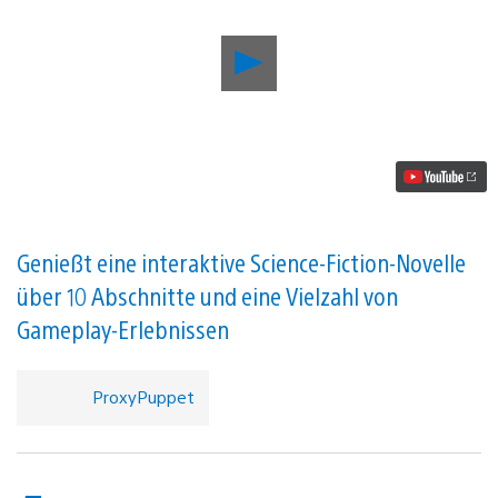
Das
Sci-
Fi-
Abenteuer
Unearthing
Mars
landet
auf
dem
roten
Planeten
Genießt eine interaktive Science-Fiction-Novelle
–
über 10 Abschnitte und eine Vielzahl von
und
auf
Gameplay-Erlebnissen
PlayStation
VR
–
am
ProxyPuppet
7.
März
Video
abspielen