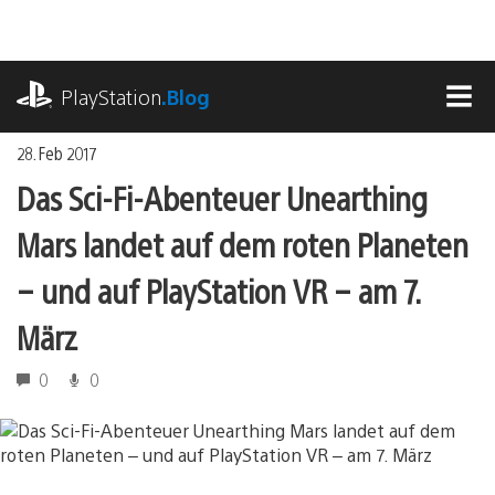
Zum
Inhalt
springen
playstation.com
PlayStation
.Blog
MEN
28. Feb 2017
Das Sci-Fi-Abenteuer Unearthing
Mars landet auf dem roten Planeten
– und auf PlayStation VR – am 7.
März
0
0