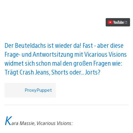
N.
Sane
Trilogy
erscheint
am
30.
Juni
für
PS4
Der Beuteldachs ist wieder da! Fast - aber diese
Video
Frage- und Antwortsitzung mit Vicarious Visions
abspielen
widmet sich schon mal den großen Fragen wie:
Trägt Crash Jeans, Shorts oder.. Jorts?
ProxyPuppet
K
ara Massie, Vicarious Visions: