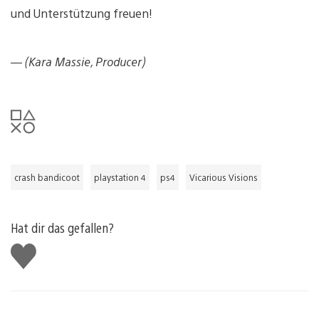
und Unterstützung freuen!
— (Kara Massie, Producer)
crash bandicoot
playstation 4
ps4
Vicarious Visions
Hat dir das gefallen?
Gefällt
mir