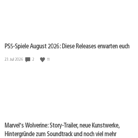
PS5-Spiele August 2026: Diese Releases erwarten euch
2
11
Veröffentlichungsdatum:
23. Jul 2026
Marvel‘s Wolverine: Story-Trailer, neue Kunstwerke,
Hintergründe zum Soundtrack und noch viel mehr