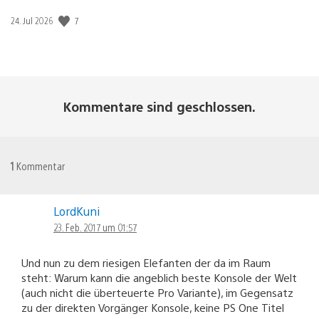
7
Veröffentlichungsdatum:
24. Jul 2026
Kommentare sind geschlossen.
1
Kommentar
LordKuni
23. Feb. 2017 um 01:57
Und nun zu dem riesigen Elefanten der da im Raum
steht: Warum kann die angeblich beste Konsole der Welt
(auch nicht die überteuerte Pro Variante), im Gegensatz
zu der direkten Vorgänger Konsole, keine PS One Titel