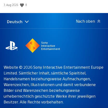
8
Veröffentlichungsdatum:
3. Aug 2026
Nach oben
Deutsch
Select
Aktuelle
a
Region:
region
Sony
Interactive
Entertainment
Website © 2026 Sony Interactive Entertainment Europe
Limited. Sämtlicher Inhalt, sämtliche Spieltitel,
Handelsnamen beziehungsweise Aufmachungen,
Warenzeichen, Illustrationen und damit verbundene
Bilder sind Warenzeichen beziehungsweise
urheberrechtlich geschützte Werke ihrer jeweiligen
Besitzer. Alle Rechte vorbehalten.