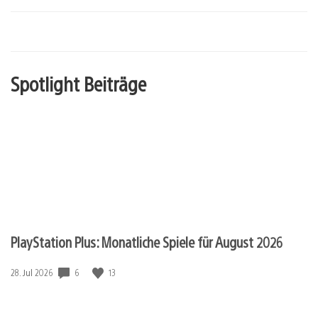
Spotlight Beiträge
PlayStation Plus: Monatliche Spiele für August 2026
6
13
Veröffentlichungsdatum:
28. Jul 2026