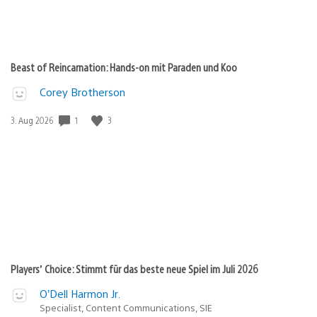
Beast of Reincarnation: Hands-on mit Paraden und Koo
Corey Brotherson
1
3
Veröffentlichungsdatum:
3. Aug 2026
Players’ Choice: Stimmt für das beste neue Spiel im Juli 2026
O’Dell Harmon Jr.
Specialist, Content Communications, SIE