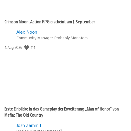
Crimson Moon: Action RPG erscheint am 1. September
Alex Noon
Community Manager, Probably Monsters
114
Veröffentlichungsdatum:
4. Aug 2026
Erste Einblicke in das Gameplay der Erweiterung „Man of Honor“ von
Mafia: The Old Country
Josh Zammit
Design Director, Hangar 13