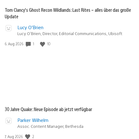
Tom Clancy’s Ghost Recon Wildlands: Last Rites – alles über das große
Update
Lucy O’Brien
Lucy O’Brien, Director, Editorial Communications, Ubisoft
1
10
Veröffentlichungsdatum:
6. Aug 2026
30 Jahre Quake: Neue Episode ab jetzt verfügbar
Parker Wilhelm
Assoc. Content Manager, Bethesda
2
Veröffentlichungsdatum:
7. Aug 2026