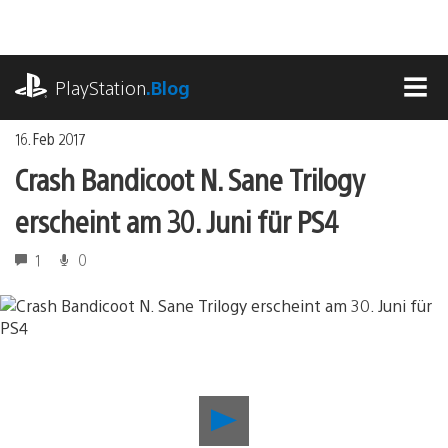
Zum
Inhalt
springen
playstation.com
PlayStation
.Blog
MEN
16. Feb 2017
Crash Bandicoot N. Sane Trilogy
erscheint am 30. Juni für PS4
1
0
Crash
Bandicoot