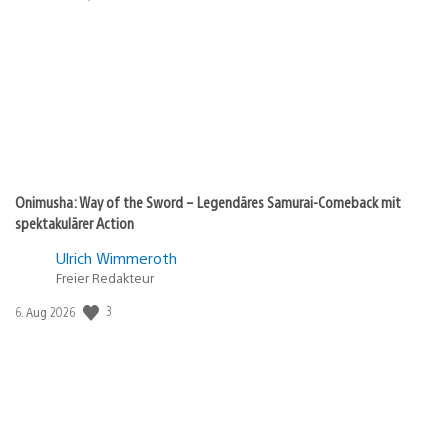
Onimusha: Way of the Sword – Legendäres Samurai-Comeback mit
spektakulärer Action
Ulrich Wimmeroth
Freier Redakteur
3
Veröffentlichungsdatum:
6. Aug 2026