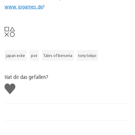
www.jpgames.de
!
japan ecke
ps4
Tales of Berseria
tony tokyo
Hat dir das gefallen?
Gefällt
mir