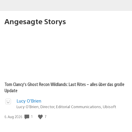
Angesagte Storys
Tom Clancy’s Ghost Recon Wildlands: Last Rites – alles über das große
Update
Lucy O’Brien
Lucy O’Brien, Director, Editorial Communications, Ubisoft
1
7
Veröffentlichungsdatum:
6. Aug 2026