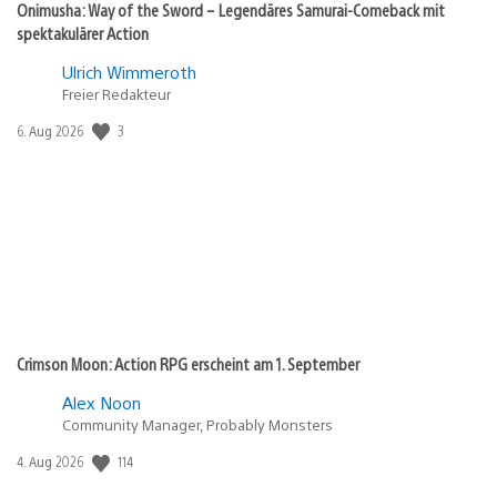
Onimusha: Way of the Sword – Legendäres Samurai-Comeback mit
spektakulärer Action
Ulrich Wimmeroth
Freier Redakteur
3
Veröffentlichungsdatum:
6. Aug 2026
Crimson Moon: Action RPG erscheint am 1. September
Alex Noon
Community Manager, Probably Monsters
114
Veröffentlichungsdatum:
4. Aug 2026