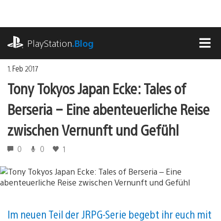
Zum
Inhalt
springen
playstation.com
PlayStation
.Blog
MEN
1. Feb 2017
Tony Tokyos Japan Ecke: Tales of
Berseria – Eine abenteuerliche Reise
zwischen Vernunft und Gefühl
0
0
1
Im neuen Teil der JRPG-Serie begebt ihr euch mit