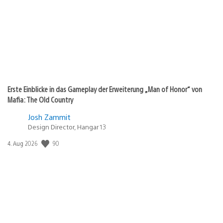
Erste Einblicke in das Gameplay der Erweiterung „Man of Honor“ von
Mafia: The Old Country
Josh Zammit
Design Director, Hangar 13
90
Veröffentlichungsdatum:
4. Aug 2026