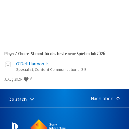
Players’ Choice: Stimmt für das beste neue Spiel im Juli 2026
O’Dell Harmon Jr.
Specialist, Content Communications, SIE
8
Veröffentlichungsdatum:
3. Aug 2026
Nach oben
Deutsch
Select
Aktuelle
a
Region:
region
Sony
Interactive