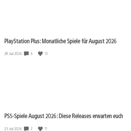
PlayStation Plus: Monatliche Spiele für August 2026
6
13
Veröffentlichungsdatum:
28. Jul 2026
PS5-Spiele August 2026: Diese Releases erwarten euch
2
11
Veröffentlichungsdatum:
23. Jul 2026