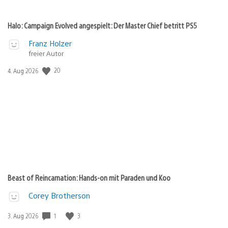
Halo: Campaign Evolved angespielt: Der Master Chief betritt PS5
Franz Holzer
freier Autor
20
Veröffentlichungsdatum:
4. Aug 2026
Beast of Reincarnation: Hands-on mit Paraden und Koo
Corey Brotherson
1
3
Veröffentlichungsdatum:
3. Aug 2026