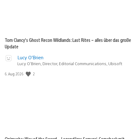
Tom Clancy’s Ghost Recon Wildlands: Last Rites – alles über das große
Update
Lucy O’Brien
Lucy O’Brien, Director, Editorial Communications, Ubisoft
2
Veröffentlichungsdatum:
6. Aug 2026
Onimusha: Way of the Sword – Legendäres Samurai-Comeback mit