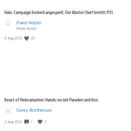
Halo: Campaign Evolved angespielt: Der Master Chief betritt PS5
Franz Holzer
freier Autor
20
Veröffentlichungsdatum:
4. Aug 2026
Beast of Reincarnation: Hands-on mit Paraden und Koo
Corey Brotherson
1
3
Veröffentlichungsdatum:
3. Aug 2026