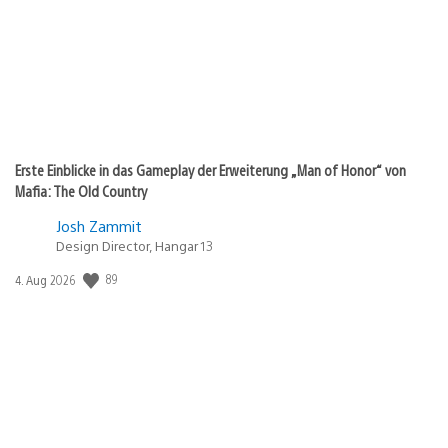
Erste Einblicke in das Gameplay der Erweiterung „Man of Honor“ von
Mafia: The Old Country
Josh Zammit
Design Director, Hangar 13
89
Veröffentlichungsdatum:
4. Aug 2026