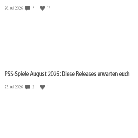
6
12
Veröffentlichungsdatum:
28. Jul 2026
PS5-Spiele August 2026: Diese Releases erwarten euch
2
11
Veröffentlichungsdatum:
23. Jul 2026