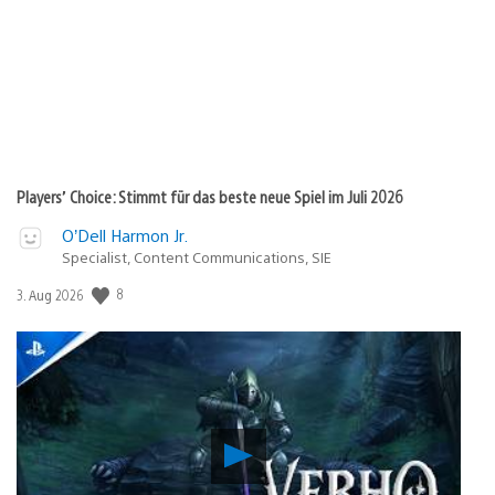
Players’ Choice: Stimmt für das beste neue Spiel im Juli 2026
O’Dell Harmon Jr.
Specialist, Content Communications, SIE
8
Veröffentlichungsdatum:
3. Aug 2026
Verho
–
Curse