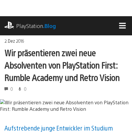
Zum
Inhalt
springen
playstation.com
PlayStation
.Blog
MEN
2. Dez 2016
Wir präsentieren zwei neue
Absolventen von PlayStation First:
Rumble Academy und Retro Vision
0
0
Aufstrebende junge Entwickler im Studium