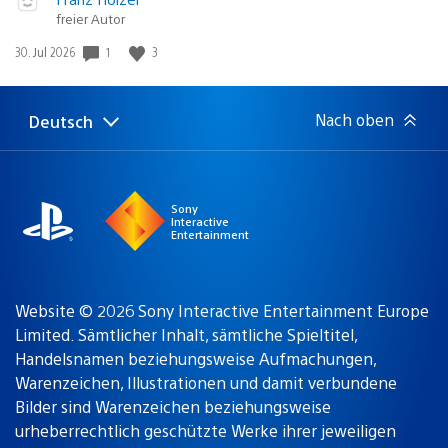
abspielen
freier Autor
in:
Gewinnspiel
1
3
Veröffentlichungsdatum:
30. Jul 2026
Nach oben
Deutsch
Select
Aktuelle
a
Region:
region
Sony
Interactive
Entertainment
Website © 2026 Sony Interactive Entertainment Europe
Limited. Sämtlicher Inhalt, sämtliche Spieltitel,
Handelsnamen beziehungsweise Aufmachungen,
Warenzeichen, Illustrationen und damit verbundene
Bilder sind Warenzeichen beziehungsweise
urheberrechtlich geschützte Werke ihrer jeweiligen