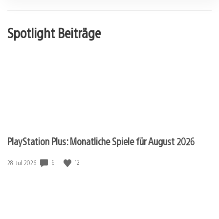
Spotlight Beiträge
PlayStation Plus: Monatliche Spiele für August 2026
6
12
Veröffentlichungsdatum:
28. Jul 2026