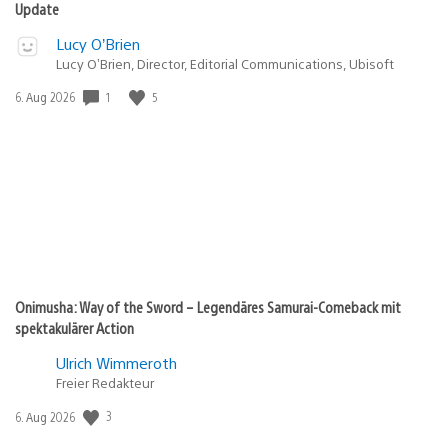
Update
Lucy O’Brien
Lucy O’Brien, Director, Editorial Communications, Ubisoft
1
5
Veröffentlichungsdatum:
6. Aug 2026
Onimusha: Way of the Sword – Legendäres Samurai-Comeback mit
spektakulärer Action
Ulrich Wimmeroth
Freier Redakteur
3
Veröffentlichungsdatum:
6. Aug 2026