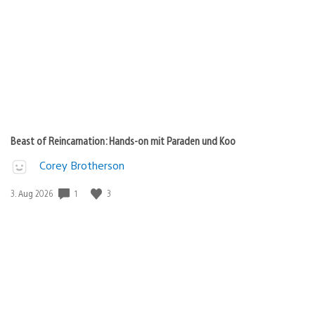
Beast of Reincarnation: Hands-on mit Paraden und Koo
Corey Brotherson
1
3
Veröffentlichungsdatum:
3. Aug 2026