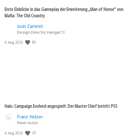
Erste Einblicke in das Gameplay der Erweiterung „Man of Honor“ von
Mafia: The Old Country
Josh Zammit
Design Director, Hangar 13
89
Veröffentlichungsdatum:
4. Aug 2026
Halo: Campaign Evolved angespielt: Der Master Chief betritt PS5
Franz Holzer
freier Autor
20
Veröffentlichungsdatum:
4. Aug 2026