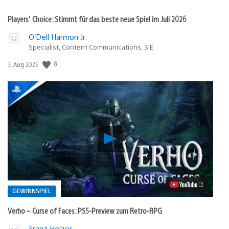
Players’ Choice: Stimmt für das beste neue Spiel im Juli 2026
O’Dell Harmon Jr.
Specialist, Content Communications, SIE
8
Veröffentlichungsdatum:
3. Aug 2026
Verho
–
Curse
of
Faces:
PS5-
Preview
GEWINNSPIEL
zum
Retro-
Verho – Curse of Faces: PS5-Preview zum Retro-RPG
RPG
Video
Veröffentlicht
Franz Holzer