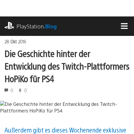
Zum
Inhalt
springen
playstation.com
PlayStation
.Blog
MEN
28. Okt 2016
Die Geschichte hinter der
Entwicklung des Twitch-Plattformers
HoPiKo für PS4
0
0
Außerdem gibt es dieses Wochenende exklusive