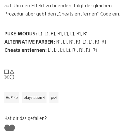
auf. Um den Effekt zu beenden, folgt der gleichen
Prozedur, aber gebt den „Cheats entfernen“-Code ein.
PUKE-MODUS:
L1, L1, R1, R1, L1, L1, R1, R1
ALTERNATIVE FARBEN:
R1, L1, R1, R1, L1, L1, R1, R1
Cheats entfernen:
L1, L1, L1, L1, R1, R1, R1, R1
HoPiKo
playstation 4
ps4
Hat dir das gefallen?
Gefällt