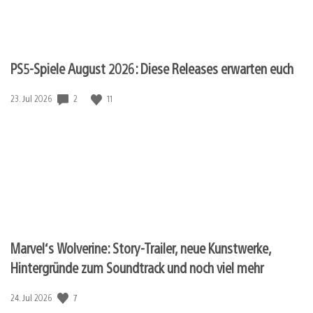
PS5-Spiele August 2026: Diese Releases erwarten euch
2
11
Veröffentlichungsdatum:
23. Jul 2026
Marvel‘s Wolverine: Story-Trailer, neue Kunstwerke,
Hintergründe zum Soundtrack und noch viel mehr
7
Veröffentlichungsdatum:
24. Jul 2026