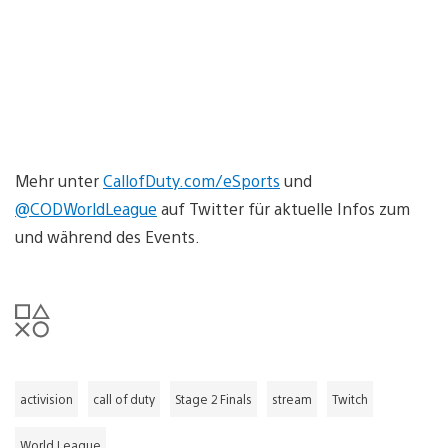
Mehr unter
CallofDuty.com/eSports
und
@CODWorldLeague
auf Twitter für aktuelle Infos zum
und während des Events.
activision
call of duty
Stage 2 Finals
stream
Twitch
World League