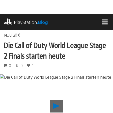
Zum
Inhalt
springen
playstation.com
PlayStation
.Blog
MEN
14. Jul 2016
Die Call of Duty World League Stage
2 Finals starten heute
0
0
1
Die
Call