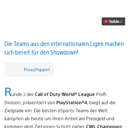
of
Duty
World
League
Stage
2
Finals
starten
heute
Die Teams aus den internationalen Ligen machen
Video
sich bereit für den Showdown!
abspielen
ProxyPuppet
R
unde 2 der
Call of Duty World® League
Profi-
Division, präsentiert von
PlayStation®4
, biegt auf die
Zielgrade ein. Die besten eSports-Teams der Welt
kämpfen ab heute um ihren Anteil am Preisgeld und
kommen dem Ziel einen Schritt näher,
CWL Champions