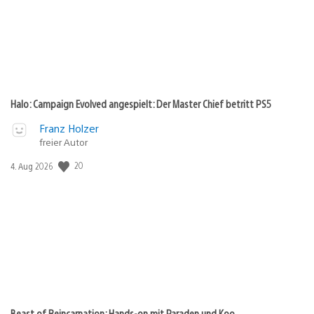
Halo: Campaign Evolved angespielt: Der Master Chief betritt PS5
Franz Holzer
freier Autor
20
Veröffentlichungsdatum:
4. Aug 2026
Beast of Reincarnation: Hands-on mit Paraden und Koo