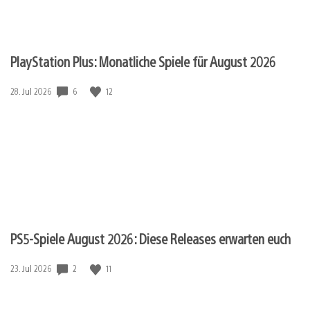
PlayStation Plus: Monatliche Spiele für August 2026
6
12
Veröffentlichungsdatum:
28. Jul 2026
PS5-Spiele August 2026: Diese Releases erwarten euch
2
11
Veröffentlichungsdatum:
23. Jul 2026