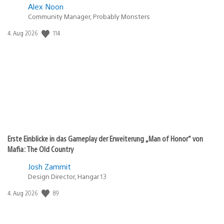
Alex Noon
Community Manager, Probably Monsters
114
Veröffentlichungsdatum:
4. Aug 2026
Erste Einblicke in das Gameplay der Erweiterung „Man of Honor“ von
Mafia: The Old Country
Josh Zammit
Design Director, Hangar 13
89
Veröffentlichungsdatum:
4. Aug 2026