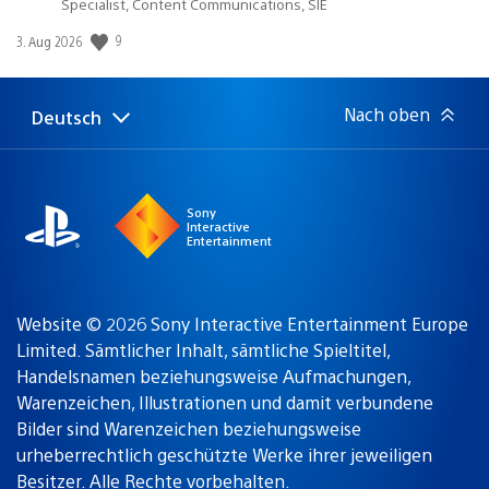
Specialist, Content Communications, SIE
9
Veröffentlichungsdatum:
3. Aug 2026
Nach oben
Deutsch
Select
Aktuelle
a
Region:
region
Sony
Interactive
Entertainment
Website © 2026 Sony Interactive Entertainment Europe
Limited. Sämtlicher Inhalt, sämtliche Spieltitel,
Handelsnamen beziehungsweise Aufmachungen,
Warenzeichen, Illustrationen und damit verbundene
Bilder sind Warenzeichen beziehungsweise
urheberrechtlich geschützte Werke ihrer jeweiligen
Besitzer. Alle Rechte vorbehalten.