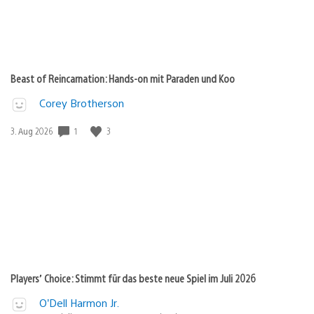
Beast of Reincarnation: Hands-on mit Paraden und Koo
Corey Brotherson
1
3
Veröffentlichungsdatum:
3. Aug 2026
Players’ Choice: Stimmt für das beste neue Spiel im Juli 2026
O’Dell Harmon Jr.