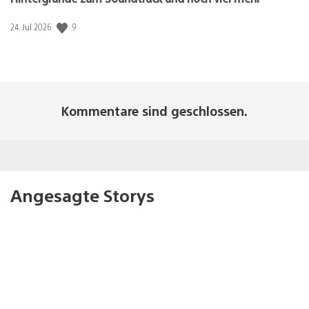
9
Veröffentlichungsdatum:
24. Jul 2026
Kommentare sind geschlossen.
Angesagte Storys