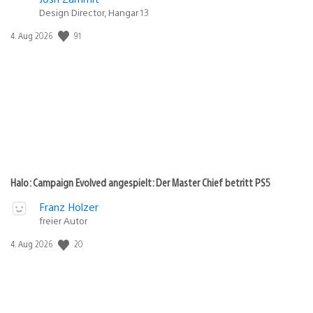
Design Director, Hangar 13
91
Veröffentlichungsdatum:
4. Aug 2026
Halo: Campaign Evolved angespielt: Der Master Chief betritt PS5
Franz Holzer
freier Autor
20
Veröffentlichungsdatum:
4. Aug 2026