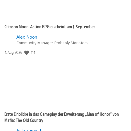
Crimson Moon: Action RPG erscheint am 1. September
Alex Noon
Community Manager, Probably Monsters
114
Veröffentlichungsdatum:
4. Aug 2026
Erste Einblicke in das Gameplay der Erweiterung „Man of Honor“ von
Mafia: The Old Country
Josh Zammit