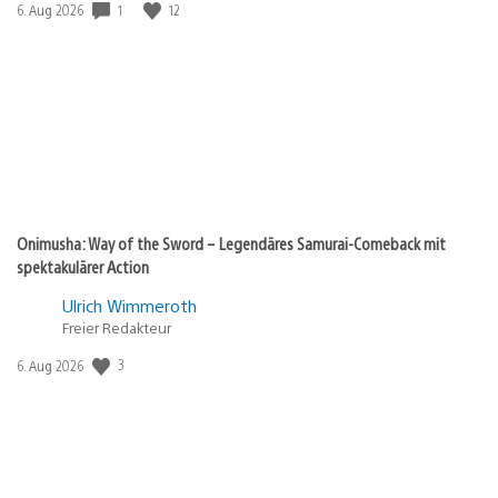
1
12
Veröffentlichungsdatum:
6. Aug 2026
Onimusha: Way of the Sword – Legendäres Samurai-Comeback mit
spektakulärer Action
Ulrich Wimmeroth
Freier Redakteur
3
Veröffentlichungsdatum:
6. Aug 2026