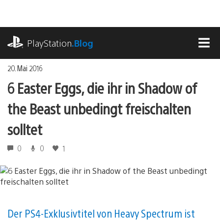
Zum
Inhalt
springen
playstation.com
PlayStation
.Blog
MEN
20. Mai 2016
6 Easter Eggs, die ihr in Shadow of
the Beast unbedingt freischalten
solltet
0
0
1
Der PS4-Exklusivtitel von Heavy Spectrum ist