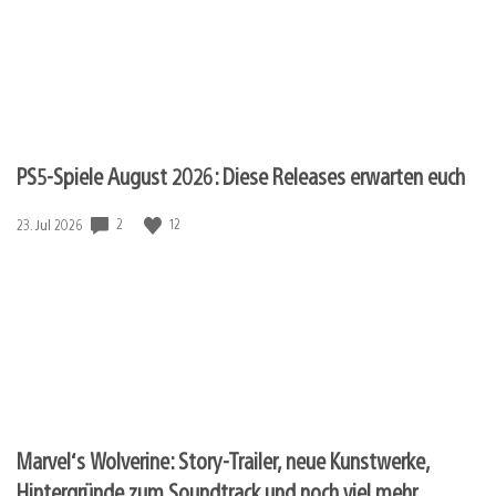
PS5-Spiele August 2026: Diese Releases erwarten euch
2
12
Veröffentlichungsdatum:
23. Jul 2026
Marvel‘s Wolverine: Story-Trailer, neue Kunstwerke,
Hintergründe zum Soundtrack und noch viel mehr