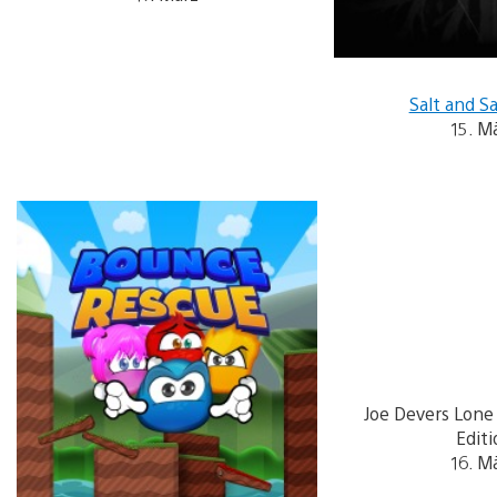
Salt and S
15. M
Joe Devers Lone
Editi
16. M