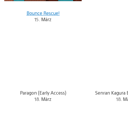
Bounce Rescue!
15. März
Paragon (Early Access)
Senran Kagura E
18. März
18. M