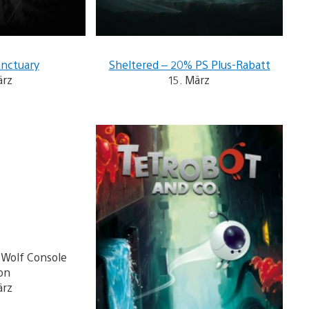
anctuary
Sheltered – 20% PS Plus-Rabatt
ärz
15. März
 Wolf Console
on
ärz