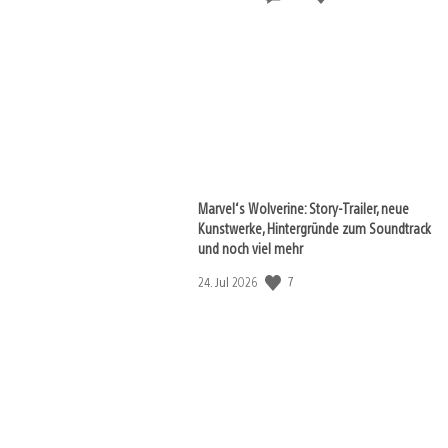
Marvel‘s Wolverine: Story-Trailer, neue
Kunstwerke, Hintergründe zum Soundtrack
und noch viel mehr
7
Veröffentlichungsdatum:
24. Jul 2026