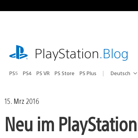
Zum
Inhalt
springen
playstation.com
PlayStation
.Blog
PS5
PS4
PS VR
PS Store
PS Plus
Deutsch
Select
Aktuelle
a
Region:
region
15. Mrz 2016
Neu im PlayStation 