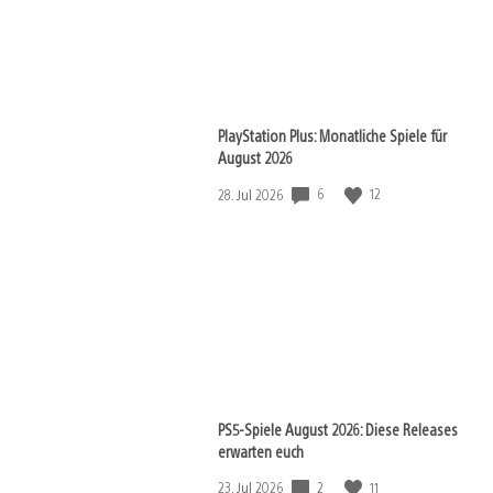
PlayStation Plus: Monatliche Spiele für
August 2026
6
12
Veröffentlichungsdatum:
28. Jul 2026
PS5-Spiele August 2026: Diese Releases
erwarten euch
2
11
Veröffentlichungsdatum:
23. Jul 2026