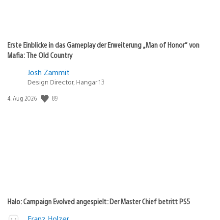
Erste Einblicke in das Gameplay der Erweiterung „Man of Honor“ von
Mafia: The Old Country
Josh Zammit
Design Director, Hangar 13
89
Veröffentlichungsdatum:
4. Aug 2026
Halo: Campaign Evolved angespielt: Der Master Chief betritt PS5
Franz Holzer