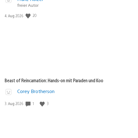
freier Autor
20
Veröffentlichungsdatum:
4. Aug 2026
Beast of Reincarnation: Hands-on mit Paraden und Koo
Corey Brotherson
1
3
Veröffentlichungsdatum:
3. Aug 2026