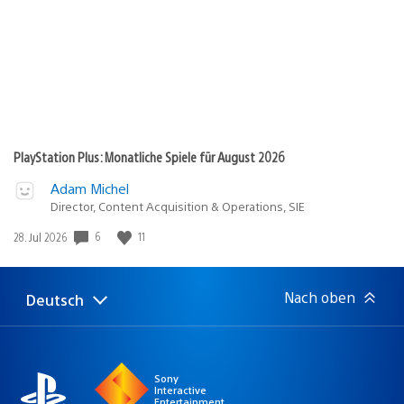
PlayStation Plus: Monatliche Spiele für August 2026
Adam Michel
Director, Content Acquisition & Operations, SIE
6
11
Veröffentlichungsdatum:
28. Jul 2026
Nach oben
Deutsch
Select
Aktuelle
a
Region:
region
Sony
Interactive
Entertainment