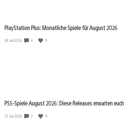
PlayStation Plus: Monatliche Spiele für August 2026
6
11
Veröffentlichungsdatum:
28. Jul 2026
PS5-Spiele August 2026: Diese Releases erwarten euch
2
11
Veröffentlichungsdatum:
23. Jul 2026