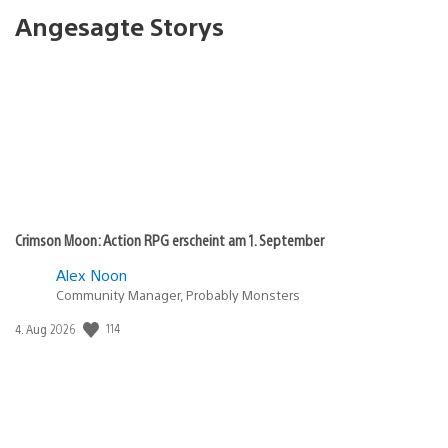
Angesagte Storys
Crimson Moon: Action RPG erscheint am 1. September
Alex Noon
Community Manager, Probably Monsters
114
Veröffentlichungsdatum:
4. Aug 2026