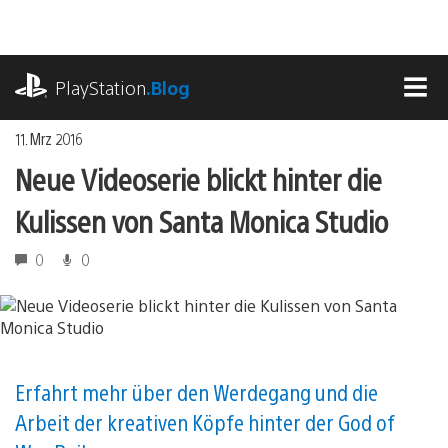
Zum
Inhalt
springen
playstation.com
PlayStation
.Blog
MEN
11. Mrz 2016
Neue Videoserie blickt hinter die
Kulissen von Santa Monica Studio
0
0
Erfahrt mehr über den Werdegang und die
Arbeit der kreativen Köpfe hinter der God of