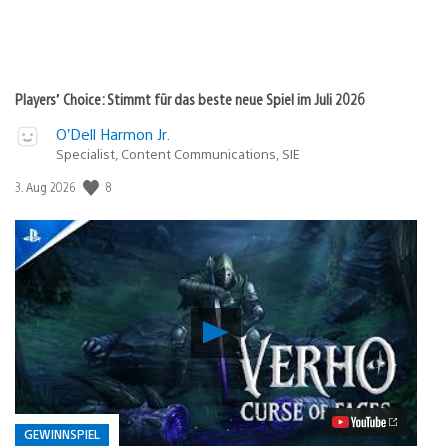
Players’ Choice: Stimmt für das beste neue Spiel im Juli 2026
O’Dell Harmon Jr.
Specialist, Content Communications, SIE
8
Veröffentlichungsdatum:
3. Aug 2026
Verho
–
Curse
of
Faces:
PS5-
Preview
GEWINNSPIEL