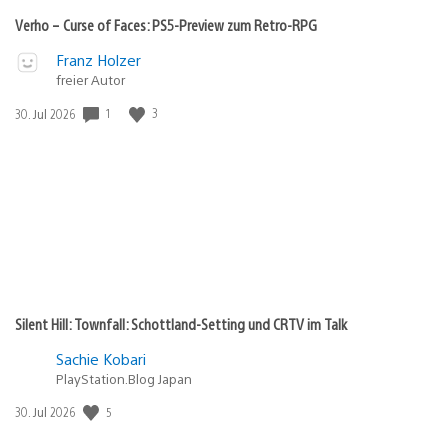
zum
Retro-
Verho – Curse of Faces: PS5-Preview zum Retro-RPG
RPG
Video
Veröffentlicht
Franz Holzer
abspielen
freier Autor
in:
Gewinnspiel
1
3
Veröffentlichungsdatum:
30. Jul 2026
Silent Hill: Townfall: Schottland-Setting und CRTV im Talk
Sachie Kobari
PlayStation.Blog Japan
5
Veröffentlichungsdatum:
30. Jul 2026