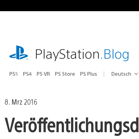
Zum
Inhalt
springen
playstation.com
PlayStation
.Blog
PS5
PS4
PS VR
PS Store
PS Plus
Deutsch
Select
Aktuelle
a
Region:
region
8. Mrz 2016
Veröffentlichungsd