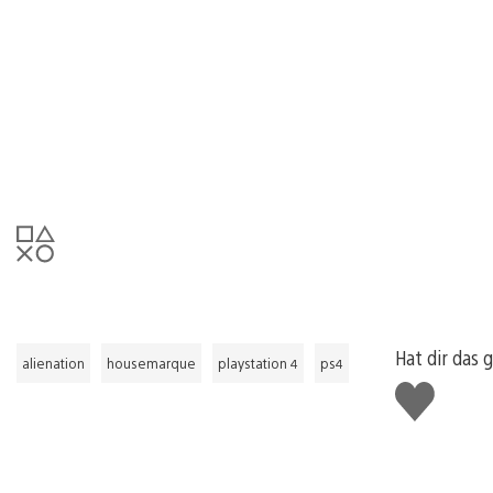
Hat dir das 
alienation
housemarque
playstation 4
ps4
Gefällt
mir