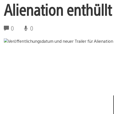
Alienation enthüllt
0
0