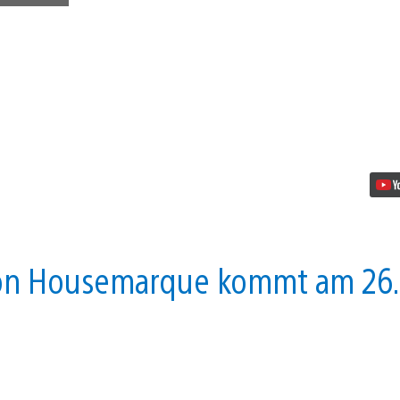
Trailer
für
Alienation
enthüllt
Video
abspielen
von Housemarque kommt am 26.