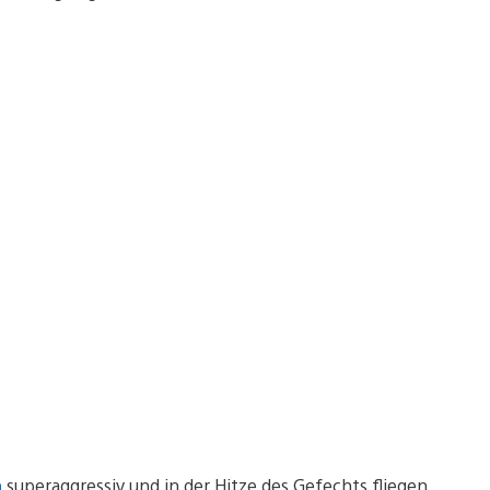
n
superaggressiv und in der Hitze des Gefechts fliegen