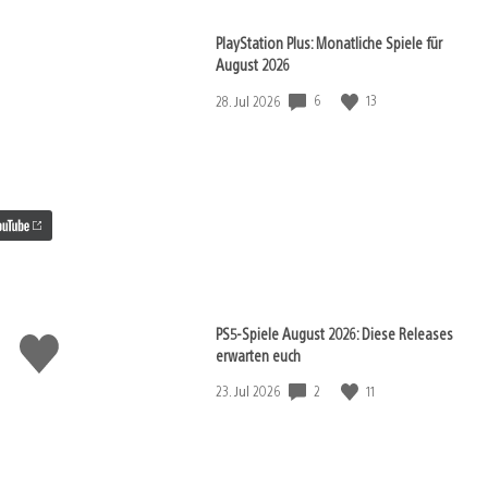
PlayStation Plus: Monatliche Spiele für
August 2026
6
13
Veröffentlichungsdatum:
28. Jul 2026
PS5-Spiele August 2026: Diese Releases
Gefällt
erwarten euch
mir
2
11
Veröffentlichungsdatum:
23. Jul 2026