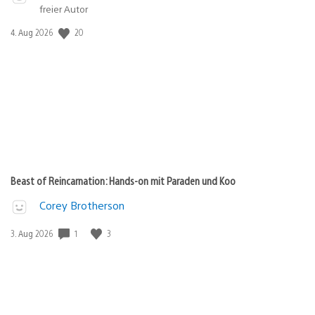
freier Autor
20
Veröffentlichungsdatum:
4. Aug 2026
Beast of Reincarnation: Hands-on mit Paraden und Koo
Corey Brotherson
1
3
Veröffentlichungsdatum:
3. Aug 2026