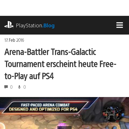
Zum
Inhalt
springen
playstation.com
PlayStation
.Blog
MEN
17. Feb 2016
Arena-Battler Trans-Galactic
Tournament erscheint heute Free-
to-Play auf PS4
0
0