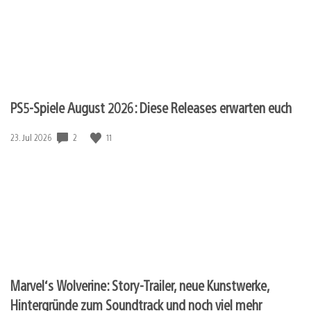
PS5-Spiele August 2026: Diese Releases erwarten euch
2
11
Veröffentlichungsdatum:
23. Jul 2026
Marvel‘s Wolverine: Story-Trailer, neue Kunstwerke,
Hintergründe zum Soundtrack und noch viel mehr