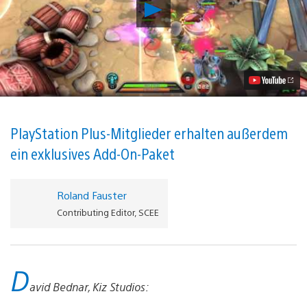
Arena-
Battler
Trans-
Galactic
Tournament
erscheint
heute
Free-
to-
Play
auf
PlayStation Plus-Mitglieder erhalten außerdem
PS4
ein exklusives Add-On-Paket
Video
abspielen
Roland Fauster
Contributing Editor, SCEE
D
avid Bednar, Kiz Studios: