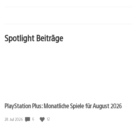
Spotlight Beiträge
PlayStation Plus: Monatliche Spiele für August 2026
6
12
Veröffentlichungsdatum:
28. Jul 2026