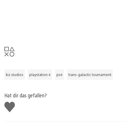
kiz studios
playstation 4
ps4
trans-galactic tournament
Hat dir das gefallen?
Gefällt
mir