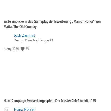
Erste Einblicke in das Gameplay der Erweiterung „Man of Honor“ von
Mafia: The Old Country
Josh Zammit
Design Director, Hangar 13
89
Veröffentlichungsdatum:
4. Aug 2026
Halo: Campaign Evolved angespielt: Der Master Chief betritt PS5
Franz Holzer