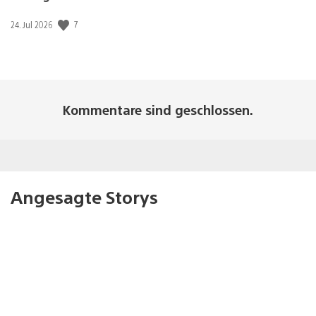
7
Veröffentlichungsdatum:
24. Jul 2026
Kommentare sind geschlossen.
Angesagte Storys