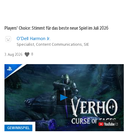
Players’ Choice: Stimmt für das beste neue Spiel im Juli 2026
O’Dell Harmon Jr.
Specialist, Content Communications, SIE
8
Veröffentlichungsdatum:
3. Aug 2026
Verho
–
Curse
of
Faces:
PS5-
Preview
GEWINNSPIEL