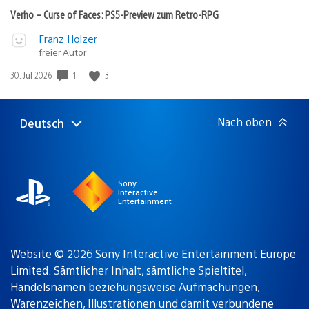
zum
Retro-
Verho – Curse of Faces: PS5-Preview zum Retro-RPG
RPG
Video
Veröffentlicht
Franz Holzer
abspielen
freier Autor
in:
Gewinnspiel
1
3
Veröffentlichungsdatum:
30. Jul 2026
Nach oben
Deutsch
Select
Aktuelle
a
Region:
region
Sony
Interactive
Entertainment
Website © 2026 Sony Interactive Entertainment Europe
Limited. Sämtlicher Inhalt, sämtliche Spieltitel,
Handelsnamen beziehungsweise Aufmachungen,
Warenzeichen, Illustrationen und damit verbundene