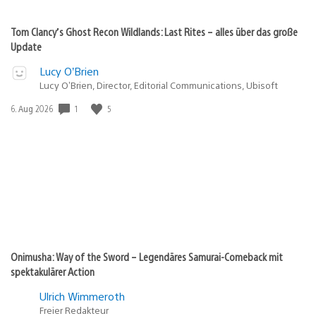
Tom Clancy’s Ghost Recon Wildlands: Last Rites – alles über das große
Update
Lucy O’Brien
Lucy O’Brien, Director, Editorial Communications, Ubisoft
1
5
Veröffentlichungsdatum:
6. Aug 2026
Onimusha: Way of the Sword – Legendäres Samurai-Comeback mit
spektakulärer Action
Ulrich Wimmeroth
Freier Redakteur