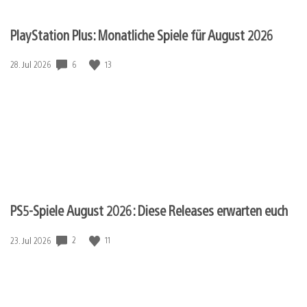
PlayStation Plus: Monatliche Spiele für August 2026
6
13
Veröffentlichungsdatum:
28. Jul 2026
PS5-Spiele August 2026: Diese Releases erwarten euch
2
11
Veröffentlichungsdatum:
23. Jul 2026