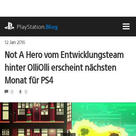
Zum
Inhalt
springen
playstation.com
PlayStation
.Blog
MEN
12. Jan 2016
Not A Hero vom Entwicklungsteam
hinter OlliOlli erscheint nächsten
Monat für PS4
0
0