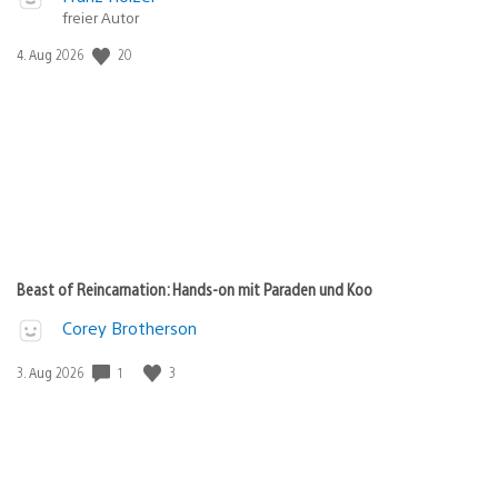
freier Autor
20
Veröffentlichungsdatum:
4. Aug 2026
Beast of Reincarnation: Hands-on mit Paraden und Koo
Corey Brotherson
1
3
Veröffentlichungsdatum:
3. Aug 2026