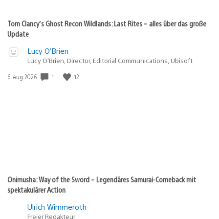
Tom Clancy’s Ghost Recon Wildlands: Last Rites – alles über das große
Update
Lucy O’Brien
Lucy O’Brien, Director, Editorial Communications, Ubisoft
1
12
Veröffentlichungsdatum:
6. Aug 2026
Onimusha: Way of the Sword – Legendäres Samurai-Comeback mit
spektakulärer Action
Ulrich Wimmeroth
Freier Redakteur