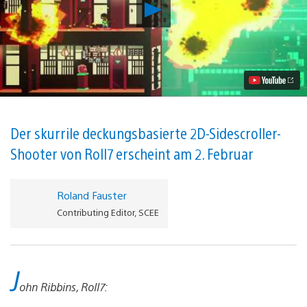
Not
A
Hero
vom
Entwicklungsteam
hinter
OlliOlli
erscheint
nächsten
Monat
für
Der skurrile deckungsbasierte 2D-Sidescroller-
PS4
Shooter von Roll7 erscheint am 2. Februar
Video
abspielen
Roland Fauster
Contributing Editor, SCEE
J
ohn Ribbins, Roll7: