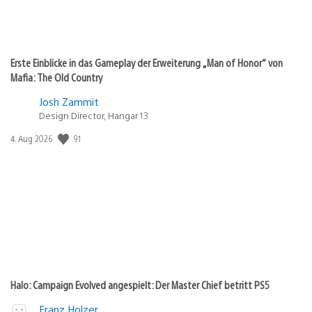
Erste Einblicke in das Gameplay der Erweiterung „Man of Honor“ von
Mafia: The Old Country
Josh Zammit
Design Director, Hangar 13
91
Veröffentlichungsdatum:
4. Aug 2026
Halo: Campaign Evolved angespielt: Der Master Chief betritt PS5
Franz Holzer