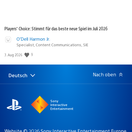
Players’ Choice: Stimmt für das beste neue Spiel im Juli 2026
O’Dell Harmon Jr.
Specialist, Content Communications, SIE
9
Veröffentlichungsdatum:
3. Aug 2026
Nach oben
Deutsch
Select
Aktuelle
a
Region:
region
Sony
Interactive
Entertainment
Website © 2026 Sony Interactive Entertainment Europe