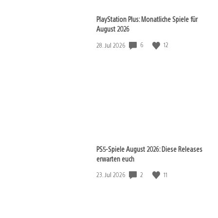
PlayStation Plus: Monatliche Spiele für
August 2026
6
12
Veröffentlichungsdatum:
28. Jul 2026
PS5-Spiele August 2026: Diese Releases
erwarten euch
2
11
Veröffentlichungsdatum:
23. Jul 2026