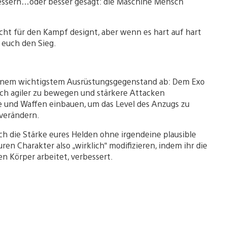
essern…oder besser gesagt: die Maschine Mensch
icht für den Kampf designt, aber wenn es hart auf hart
 euch den Sieg.
 seinem wichtigstem Ausrüstungsgegenstand ab: Dem Exo
 sich agiler zu bewegen und stärkere Attacken
e und Waffen einbauen, um das Level des Anzugs zu
 verändern.
ich die Stärke eures Helden ohne irgendeine plausible
ren Charakter also „wirklich“ modifizieren, indem ihr die
n Körper arbeitet, verbessert.