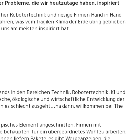
 Probleme, die wir heutzutage haben, inspiriert
lcher Robotertechnik und riesige Firmen Hand in Hand
hren, was vom fragilen Klima der Erde übrig geblieben
ie uns am meisten inspiriert hat.
rends in den Bereichen Technik, Robotertechnik, KI und
sche, ökologische und wirtschaftliche Entwicklung der
enn es schlecht ausgeht…na dann, willkommen bei The
ropisches Element angeschnitten. Firmen mit
ie behaupten, für ein übergeordnetes Wohl zu arbeiten,
ohnen liefern Pakete, es gibt Werbeanzeigen, die