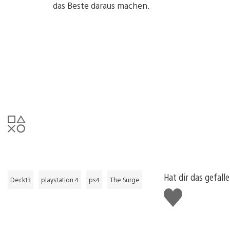
das Beste daraus machen.
Hat dir das gefall
Deck13
playstation 4
ps4
The Surge
Gefällt
mir