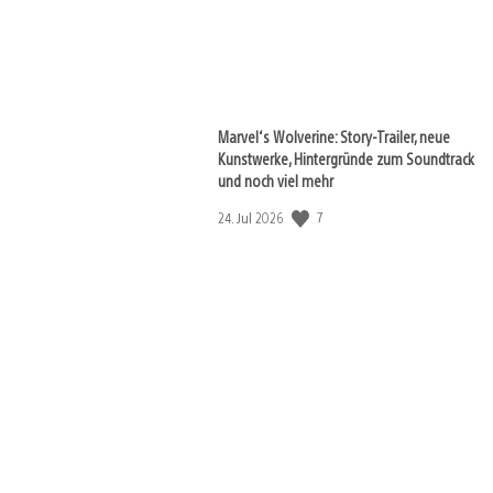
Marvel‘s Wolverine: Story-Trailer, neue
Kunstwerke, Hintergründe zum Soundtrack
und noch viel mehr
7
Veröffentlichungsdatum:
24. Jul 2026