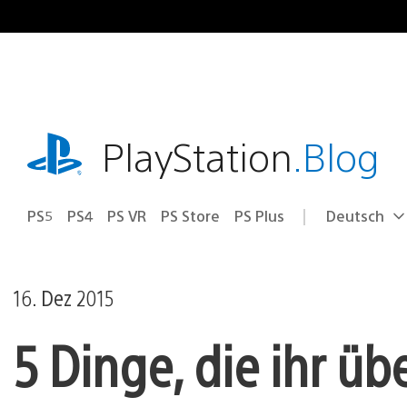
Zum
Inhalt
springen
playstation.com
PlayStation
.Blog
PS5
PS4
PS VR
PS Store
PS Plus
Deutsch
Select
Aktuelle
a
Region:
region
16. Dez 2015
5 Dinge, die ihr ü