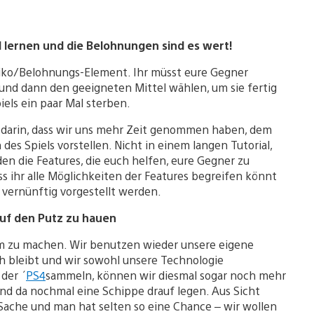
l lernen und die Belohnungen sind es wert!
Risiko/Belohnungs-Element. Ihr müsst eure Gegner
 und dann den geeigneten Mittel wählen, um sie fertig
iels ein paar Mal sterben.
t darin, dass wir uns mehr Zeit genommen haben, dem
es Spiels vorstellen. Nicht in einem langen Tutorial,
den die Features, die euch helfen, eure Gegner zu
ss ihr alle Möglichkeiten der Features begreifen könnt
t vernünftig vorgestellt werden.
auf den Putz zu hauen
ttform zu machen. Wir benutzen wieder unsere eigene
ch bleibt und wir sowohl unsere Technologie
der ´
PS4
sammeln, können wir diesmal sogar noch mehr
nd da nochmal eine Schippe drauf legen. Aus Sicht
 Sache und man hat selten so eine Chance – wir wollen