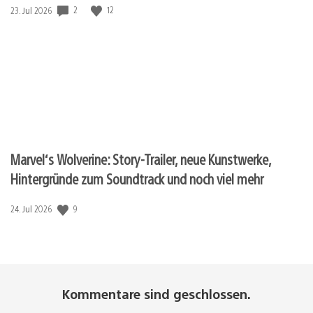
2
12
Veröffentlichungsdatum:
23. Jul 2026
Marvel‘s Wolverine: Story-Trailer, neue Kunstwerke,
Hintergründe zum Soundtrack und noch viel mehr
9
Veröffentlichungsdatum:
24. Jul 2026
Kommentare sind geschlossen.