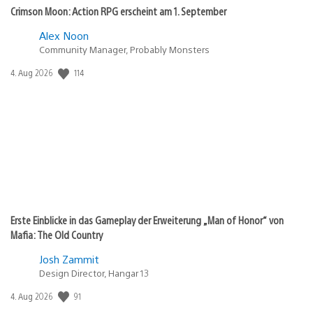
Crimson Moon: Action RPG erscheint am 1. September
Alex Noon
Community Manager, Probably Monsters
114
Veröffentlichungsdatum:
4. Aug 2026
Erste Einblicke in das Gameplay der Erweiterung „Man of Honor“ von
Mafia: The Old Country
Josh Zammit
Design Director, Hangar 13
91
Veröffentlichungsdatum:
4. Aug 2026