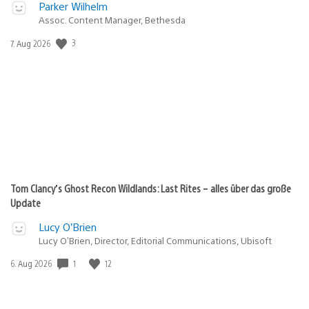
Parker Wilhelm
Assoc. Content Manager, Bethesda
3
Veröffentlichungsdatum:
7. Aug 2026
Tom Clancy’s Ghost Recon Wildlands: Last Rites – alles über das große
Update
Lucy O’Brien
Lucy O’Brien, Director, Editorial Communications, Ubisoft
1
12
Veröffentlichungsdatum:
6. Aug 2026