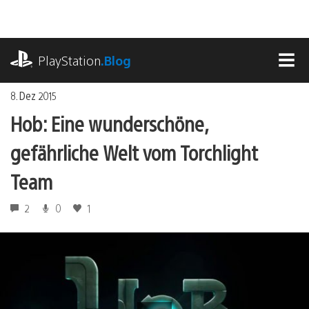
Zum
Inhalt
springen
playstation.com
PlayStation
.Blog
MEN
8. Dez 2015
Hob: Eine wunderschöne,
gefährliche Welt vom Torchlight
Team
2
0
1