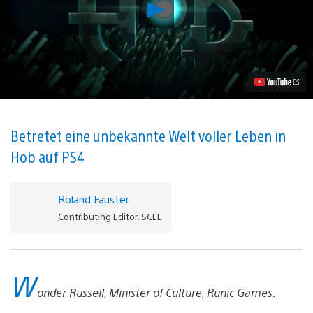
Hob:
Eine
wunderschöne,
gefährliche
Welt
vom
Torchlight
Team
Video
abspielen
Betretet eine unbekannte Welt voller Leben in
Hob auf PS4
Roland Fauster
Contributing Editor, SCEE
W
onder Russell, Minister of Culture, Runic Games: