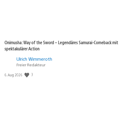
Onimusha: Way of the Sword – Legendäres Samurai-Comeback mit
spektakulärer Action
Ulrich Wimmeroth
Freier Redakteur
3
Veröffentlichungsdatum:
6. Aug 2026