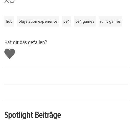
hob
playstation experience
ps4
ps4 games
runic games
Hat dir das gefallen?
Gefällt
mir
Spotlight Beiträge