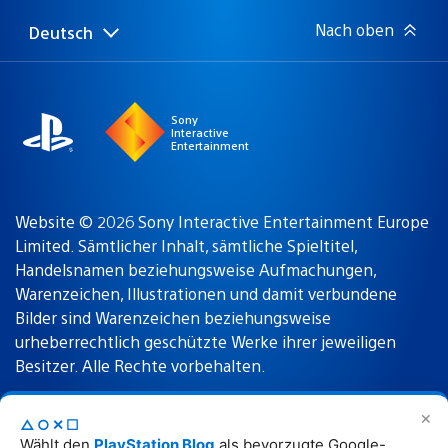
Nach oben
Deutsch
Select
Aktuelle
a
Region:
region
Sony
Interactive
Entertainment
Website © 2026 Sony Interactive Entertainment Europe
Limited. Sämtlicher Inhalt, sämtliche Spieltitel,
Handelsnamen beziehungsweise Aufmachungen,
Warenzeichen, Illustrationen und damit verbundene
Bilder sind Warenzeichen beziehungsweise
urheberrechtlich geschützte Werke ihrer jeweiligen
Besitzer. Alle Rechte vorbehalten.
✕
△○✕☐
Nutzungsbedingungen
Datenschutzrichtlinie
Wählt den
PlayStation Blog
als bevorzugte Google-