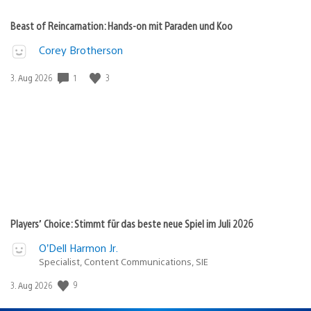
Beast of Reincarnation: Hands-on mit Paraden und Koo
Corey Brotherson
1
3
Veröffentlichungsdatum:
3. Aug 2026
Players’ Choice: Stimmt für das beste neue Spiel im Juli 2026
O’Dell Harmon Jr.
Specialist, Content Communications, SIE
9
Veröffentlichungsdatum:
3. Aug 2026