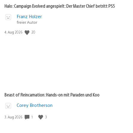
Halo: Campaign Evolved angespielt: Der Master Chief betritt PS5
Franz Holzer
freier Autor
20
Veröffentlichungsdatum:
4. Aug 2026
Beast of Reincarnation: Hands-on mit Paraden und Koo
Corey Brotherson
1
3
Veröffentlichungsdatum:
3. Aug 2026