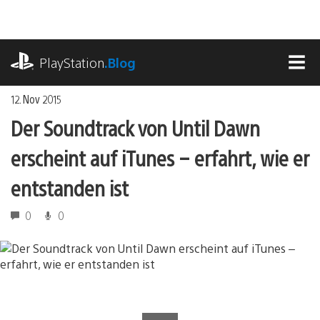
Zum
Inhalt
springen
playstation.com
PlayStation
.Blog
MEN
12. Nov 2015
Der Soundtrack von Until Dawn
erscheint auf iTunes – erfahrt, wie er
entstanden ist
0
0