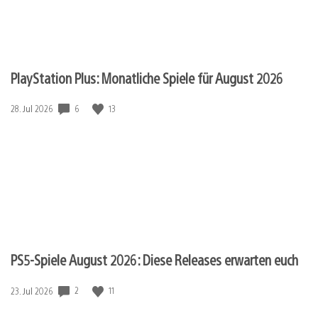
PlayStation Plus: Monatliche Spiele für August 2026
6
13
Veröffentlichungsdatum:
28. Jul 2026
PS5-Spiele August 2026: Diese Releases erwarten euch
2
11
Veröffentlichungsdatum:
23. Jul 2026