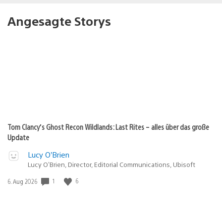
Angesagte Storys
Tom Clancy’s Ghost Recon Wildlands: Last Rites – alles über das große
Update
Lucy O’Brien
Lucy O’Brien, Director, Editorial Communications, Ubisoft
1
6
Veröffentlichungsdatum:
6. Aug 2026