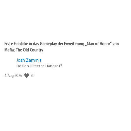
Erste Einblicke in das Gameplay der Erweiterung „Man of Honor“ von
Mafia: The Old Country
Josh Zammit
Design Director, Hangar 13
89
Veröffentlichungsdatum:
4. Aug 2026