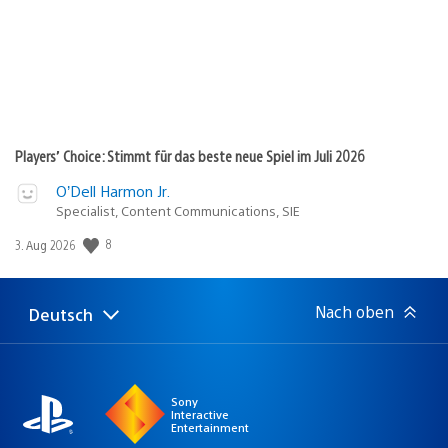
Players’ Choice: Stimmt für das beste neue Spiel im Juli 2026
O’Dell Harmon Jr.
Specialist, Content Communications, SIE
8
Veröffentlichungsdatum:
3. Aug 2026
Nach oben
Deutsch
Select
Aktuelle
a
Region:
region
Sony
Interactive
Entertainment