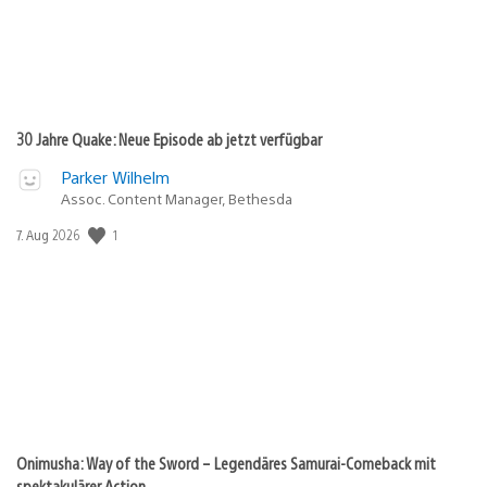
30 Jahre Quake: Neue Episode ab jetzt verfügbar
Parker Wilhelm
Assoc. Content Manager, Bethesda
1
Veröffentlichungsdatum:
7. Aug 2026
Onimusha: Way of the Sword – Legendäres Samurai-Comeback mit
spektakulärer Action