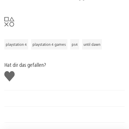
playstation 4
playstation 4 games
ps4
until dawn
Hat dir das gefallen?
Gefällt
mir