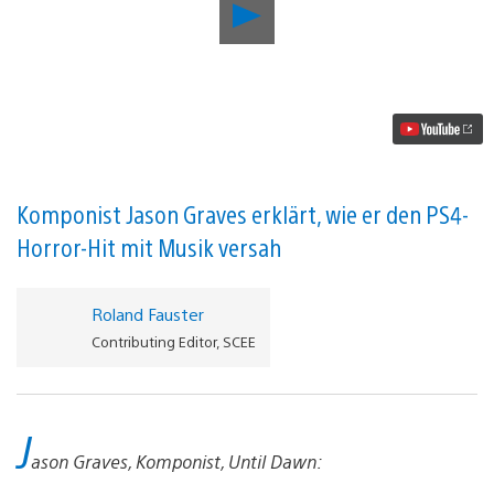
Der
Soundtrack
von
Until
Dawn
erscheint
auf
iTunes
–
erfahrt,
wie
Komponist Jason Graves erklärt, wie er den PS4-
er
Horror-Hit mit Musik versah
entstanden
ist
Video
abspielen
Roland Fauster
Contributing Editor, SCEE
J
ason Graves, Komponist, Until Dawn: