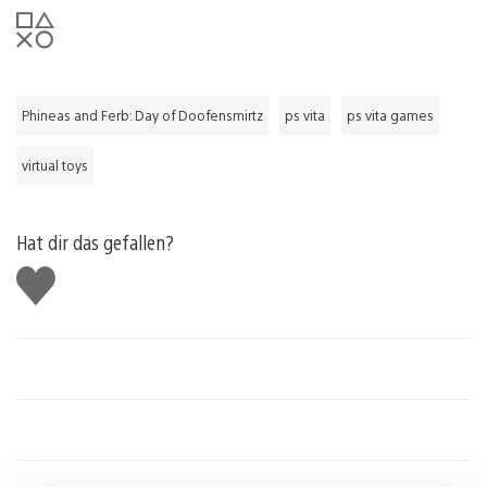
Phineas and Ferb: Day of Doofensmirtz
ps vita
ps vita games
virtual toys
Hat dir das gefallen?
Gefällt
mir