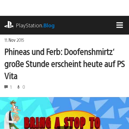
Zum
Inhalt
springen
playstation.com
PlayStation
.Blog
MEN
11. Nov 2015
Phineas und Ferb: Doofenshmirtz‘
große Stunde erscheint heute auf PS
Vita
1
0