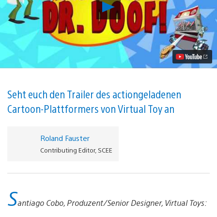
Phineas
und
Ferb:
Doofenshmirtz‘
große
Stunde
erscheint
heute
auf
PS
Vita
Seht euch den Trailer des actiongeladenen
Video
Cartoon-Plattformers von Virtual Toy an
abspielen
Roland Fauster
Contributing Editor, SCEE
S
antiago Cobo, Produzent/Senior Designer, Virtual Toys: