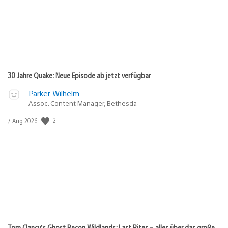
30 Jahre Quake: Neue Episode ab jetzt verfügbar
Parker Wilhelm
Assoc. Content Manager, Bethesda
2
Veröffentlichungsdatum:
7. Aug 2026
Tom Clancy’s Ghost Recon Wildlands: Last Rites – alles über das große