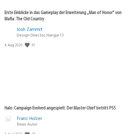
Erste Einblicke in das Gameplay der Erweiterung „Man of Honor“ von
Mafia: The Old Country
Josh Zammit
Design Director, Hangar 13
91
Veröffentlichungsdatum:
4. Aug 2026
Halo: Campaign Evolved angespielt: Der Master Chief betritt PS5
Franz Holzer
freier Autor
20
Veröffentlichungsdatum:
4. Aug 2026