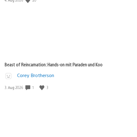
Beast of Reincarnation: Hands-on mit Paraden und Koo
Corey Brotherson
1
3
Veröffentlichungsdatum:
3. Aug 2026