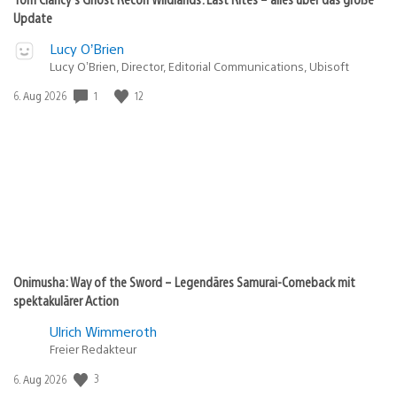
Update
Lucy O’Brien
Lucy O’Brien, Director, Editorial Communications, Ubisoft
1
12
Veröffentlichungsdatum:
6. Aug 2026
Onimusha: Way of the Sword – Legendäres Samurai-Comeback mit
spektakulärer Action
Ulrich Wimmeroth
Freier Redakteur
3
Veröffentlichungsdatum:
6. Aug 2026