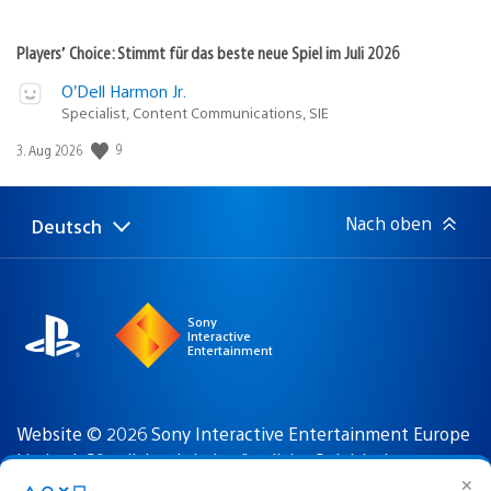
Players’ Choice: Stimmt für das beste neue Spiel im Juli 2026
O’Dell Harmon Jr.
Specialist, Content Communications, SIE
9
Veröffentlichungsdatum:
3. Aug 2026
Nach oben
Deutsch
Select
Aktuelle
a
Region:
region
Sony
Interactive
Entertainment
Website © 2026 Sony Interactive Entertainment Europe
Limited. Sämtlicher Inhalt, sämtliche Spieltitel,
Handelsnamen beziehungsweise Aufmachungen,
✕