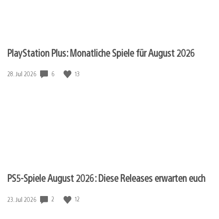
PlayStation Plus: Monatliche Spiele für August 2026
6
13
Veröffentlichungsdatum:
28. Jul 2026
PS5-Spiele August 2026: Diese Releases erwarten euch
2
12
Veröffentlichungsdatum:
23. Jul 2026