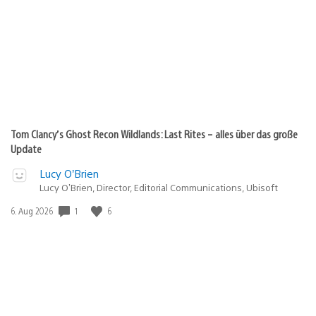
Tom Clancy’s Ghost Recon Wildlands: Last Rites – alles über das große
Update
Lucy O’Brien
Lucy O’Brien, Director, Editorial Communications, Ubisoft
1
6
Veröffentlichungsdatum:
6. Aug 2026