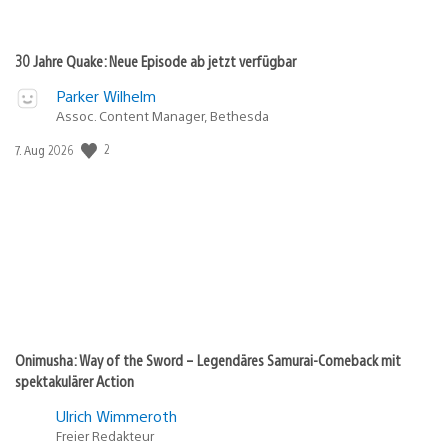
30 Jahre Quake: Neue Episode ab jetzt verfügbar
Parker Wilhelm
Assoc. Content Manager, Bethesda
2
Veröffentlichungsdatum:
7. Aug 2026
Onimusha: Way of the Sword – Legendäres Samurai-Comeback mit
spektakulärer Action
Ulrich Wimmeroth
Freier Redakteur