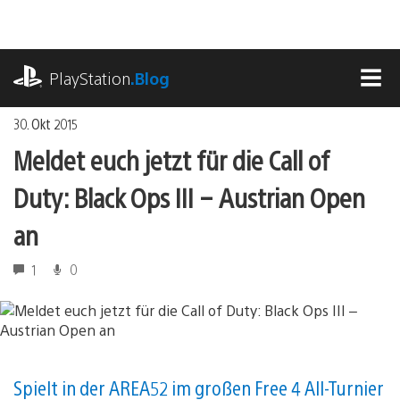
Zum
Inhalt
springen
playstation.com
PlayStation
.Blog
MEN
30. Okt 2015
Meldet euch jetzt für die Call of
Duty: Black Ops III – Austrian Open
an
1
0
Spielt in der AREA52 im großen Free 4 All-Turnier