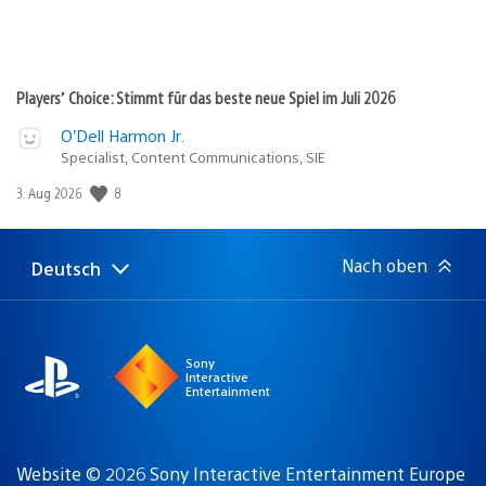
Players’ Choice: Stimmt für das beste neue Spiel im Juli 2026
O’Dell Harmon Jr.
Specialist, Content Communications, SIE
8
Veröffentlichungsdatum:
3. Aug 2026
Nach oben
Deutsch
Select
Aktuelle
a
Region:
region
Sony
Interactive
Entertainment
Website © 2026 Sony Interactive Entertainment Europe