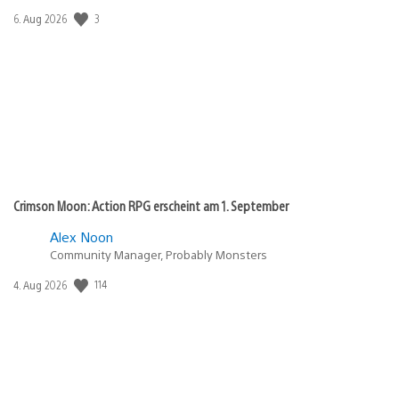
3
Veröffentlichungsdatum:
6. Aug 2026
Crimson Moon: Action RPG erscheint am 1. September
Alex Noon
Community Manager, Probably Monsters
114
Veröffentlichungsdatum:
4. Aug 2026