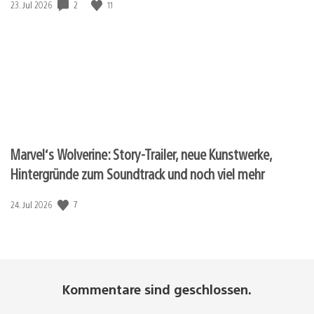
2
11
Veröffentlichungsdatum:
23. Jul 2026
Marvel‘s Wolverine: Story-Trailer, neue Kunstwerke,
Hintergründe zum Soundtrack und noch viel mehr
7
Veröffentlichungsdatum:
24. Jul 2026
Kommentare sind geschlossen.