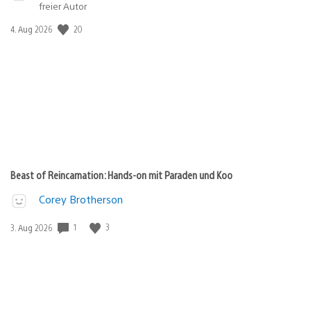
freier Autor
20
Veröffentlichungsdatum:
4. Aug 2026
Beast of Reincarnation: Hands-on mit Paraden und Koo
Corey Brotherson
1
3
Veröffentlichungsdatum:
3. Aug 2026