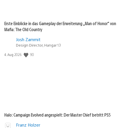
Erste Einblicke in das Gameplay der Erweiterung „Man of Honor“ von
Mafia: The Old Country
Josh Zammit
Design Director, Hangar 13
90
Veröffentlichungsdatum:
4. Aug 2026
Halo: Campaign Evolved angespielt: Der Master Chief betritt PS5
Franz Holzer