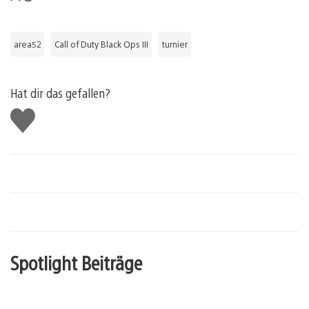
area52
Call of Duty Black Ops III
turnier
Hat dir das gefallen?
Gefällt
mir
Spotlight Beiträge