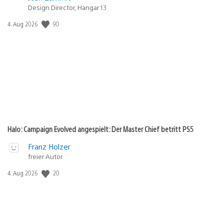
Design Director, Hangar 13
90
Veröffentlichungsdatum:
4. Aug 2026
Halo: Campaign Evolved angespielt: Der Master Chief betritt PS5
Franz Holzer
freier Autor
20
Veröffentlichungsdatum:
4. Aug 2026