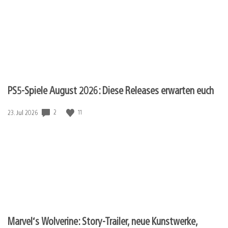
PS5-Spiele August 2026: Diese Releases erwarten euch
2
11
Veröffentlichungsdatum:
23. Jul 2026
Marvel‘s Wolverine: Story-Trailer, neue Kunstwerke,