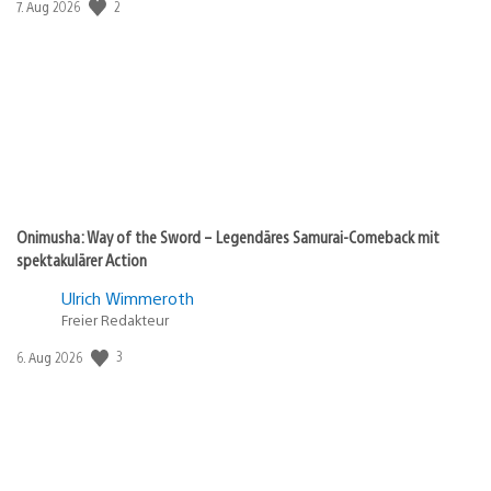
2
Veröffentlichungsdatum:
7. Aug 2026
Onimusha: Way of the Sword – Legendäres Samurai-Comeback mit
spektakulärer Action
Ulrich Wimmeroth
Freier Redakteur
3
Veröffentlichungsdatum:
6. Aug 2026