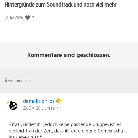
Hintergründe zum Soundtrack und noch viel mehr
7
Veröffentlichungsdatum:
24. Jul 2026
Kommentare sind geschlossen.
6
Kommentare
demolition-ps
28. Okt. 2015 um 17:14
Zitat „Findet ihr jedoch keine passende Gruppe, ist es
vielleicht an der Zeit, dass ihr eure eigene Gemeinschaft
ins Leben ruft.“