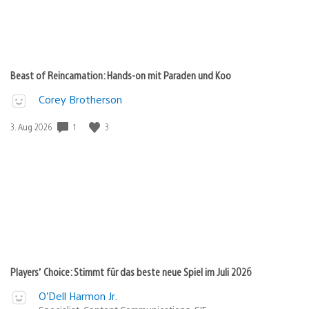
Beast of Reincarnation: Hands-on mit Paraden und Koo
Corey Brotherson
1
3
Veröffentlichungsdatum:
3. Aug 2026
Players’ Choice: Stimmt für das beste neue Spiel im Juli 2026
O’Dell Harmon Jr.