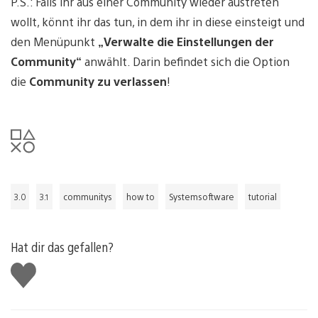
P.S.: Falls ihr aus einer Community wieder austreten
wollt, könnt ihr das tun, in dem ihr in diese einsteigt und
den Menüpunkt
„Verwalte die Einstellungen der
Community“
anwählt. Darin befindet sich die Option
die
Community zu verlassen
!
3.0
3.1
communitys
how to
Systemsoftware
tutorial
Hat dir das gefallen?
Gefällt
mir