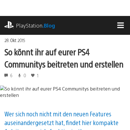
Zum
Inhalt
springen
playstation.com
PlayStation
.Blog
MEN
28. Okt 2015
So könnt ihr auf eurer PS4
Communitys beitreten und erstellen
6
0
1
Wer sich noch nicht mit den neuen Features
auseinandergesetzt hat, findet hier kompakte