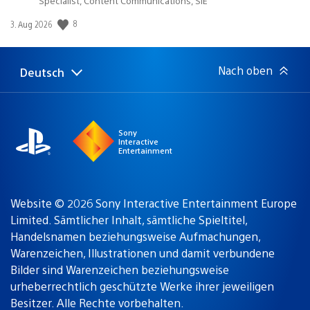
Specialist, Content Communications, SIE
8
Veröffentlichungsdatum:
3. Aug 2026
Nach oben
Deutsch
Select
Aktuelle
a
Region:
region
Sony
Interactive
Entertainment
Website © 2026 Sony Interactive Entertainment Europe
Limited. Sämtlicher Inhalt, sämtliche Spieltitel,
Handelsnamen beziehungsweise Aufmachungen,
Warenzeichen, Illustrationen und damit verbundene
Bilder sind Warenzeichen beziehungsweise
urheberrechtlich geschützte Werke ihrer jeweiligen
Besitzer. Alle Rechte vorbehalten.