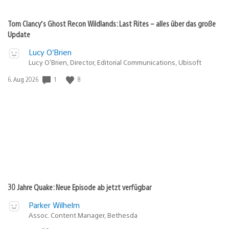
Tom Clancy’s Ghost Recon Wildlands: Last Rites – alles über das große
Update
Lucy O’Brien
Lucy O’Brien, Director, Editorial Communications, Ubisoft
1
8
Veröffentlichungsdatum:
6. Aug 2026
30 Jahre Quake: Neue Episode ab jetzt verfügbar
Parker Wilhelm
Assoc. Content Manager, Bethesda