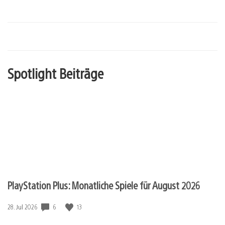
Spotlight Beiträge
PlayStation Plus: Monatliche Spiele für August 2026
6
13
Veröffentlichungsdatum:
28. Jul 2026